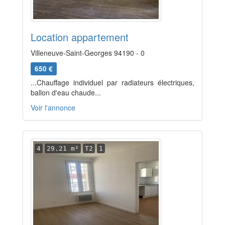
Location appartement
Villeneuve-Saint-Georges 94190 - 0
650 €
...Chauffage individuel par radiateurs électriques,
ballon d'eau chaude...
Voir l'annonce
4
29.21 m²
T2
1