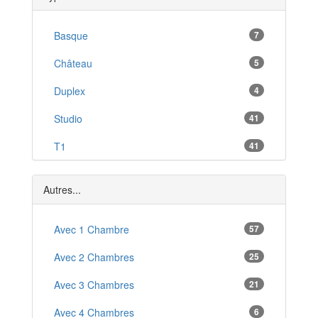
Thiais
*
Villeneuve-le-Roi
Basque
7
*
Fontenay-sous-Bois
Château
5
*
L'Haÿ-les-Roses
Duplex
4
*
Villiers-sur-Marne
Studio
41
*
Alfortville
T1
41
*
Villejuif
T1 Bis
2
*
Autres...
T2
51
T3
Avec 1 Chambre
29
57
T4
Avec 2 Chambres
20
25
T5
Avec 3 Chambres
21
8
T6
Avec 4 Chambres
5
6