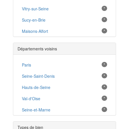
Vitry-sur-Seine
*
Sucy-en-Brie
*
Maisons-Alfort
*
Choisy-le-Roi
*
Départements voisins
Chennevières-sur-Marne
*
Nogent-sur-Marne
Paris
*
*
Ivry-sur-Seine
Seine-Saint-Denis
*
*
Vincennes
Hauts-de-Seine
*
*
Champigny-sur-Marne
Val-d'Oise
*
*
Le Perreux-sur-Marne
Seine-et-Marne
*
*
Limeil-Brévannes
*
Types de bien