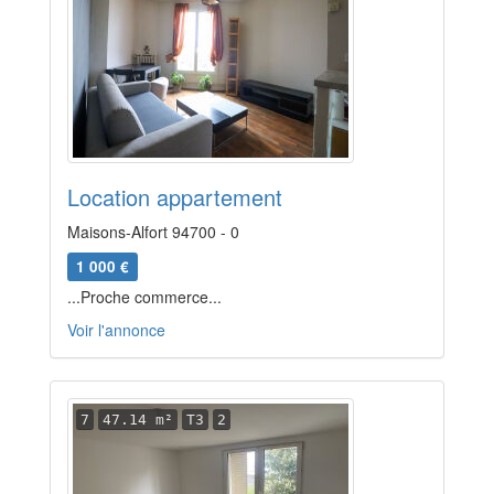
Location appartement
Maisons-Alfort 94700 - 0
1 000 €
...Proche commerce...
Voir l'annonce
7
47.14 m²
T3
2