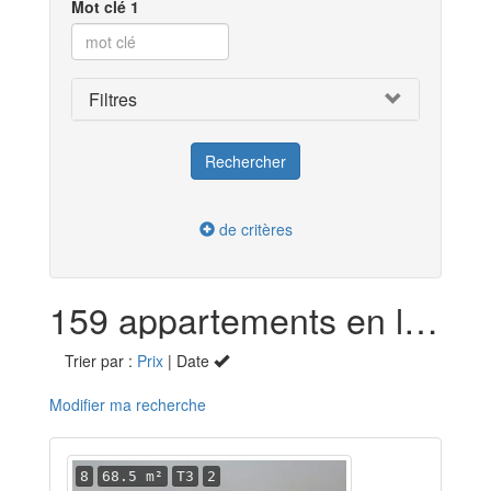
Mot clé 1
Filtres
de critères
159 appartements en location dans le Val-de-Marne (94)
Trier par :
Prix
| Date
Modifier ma recherche
8
68.5 m²
T3
2