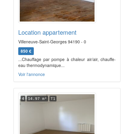
Location appartement
Villeneuve-Saint-Georges 94190 - 0
850 €
...Chauffage par pompe à chaleur air/air, chauffe-
eau thermodynamique...
Voir l'annonce
4
14.97 m²
T1