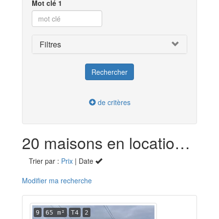
Mot clé 1
Filtres
de critères
20 maisons en location dans l'Aisne (02)
Trier par :
Prix
| Date
Modifier ma recherche
9
65 m²
T4
2