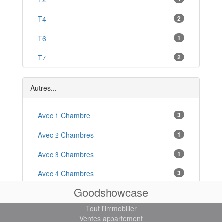
Étreux
T4
2
*
Condé-en-Brie
T6
1
*
Vervins
T7
2
*
La Fère
Villa
2
*
Autres...
Avec 1 Chambre
3
Avec 2 Chambres
1
Avec 3 Chambres
1
Avec 4 Chambres
3
Goodshowcase
Avec Cave
1
Tout l'immobilier
Cuisine Équipée
4
Ventes appartement