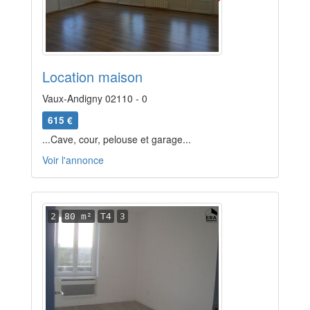
Location maison
Vaux-Andigny 02110 - 0
615 €
...Cave, cour, pelouse et garage...
Voir l'annonce
2
80 m²
T4
3