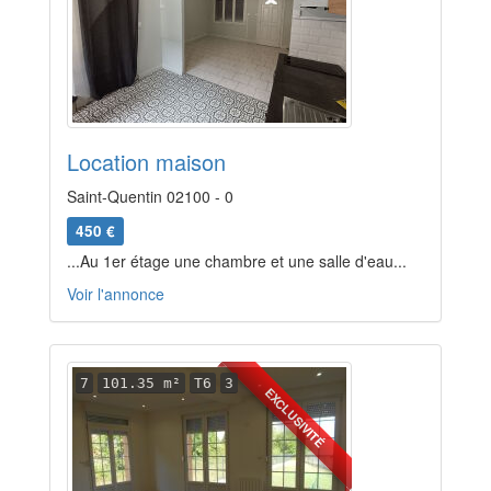
Location maison
Saint-Quentin 02100 - 0
450 €
...Au 1er étage une chambre et une salle d'eau...
Voir l'annonce
7
101.35 m²
T6
3
EXCLUSIVITÉ