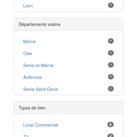
Laon
*
Chauny
*
Départements voisins
Hirson
*
Tergnier
Marne
*
*
Fère-en-Tardenois
Oise
*
*
Charly-sur-Marne
Seine-et-Marne
*
*
Ribemont
Ardennes
*
*
Le Nouvion-en-Thiérache
Seine-Saint-Denis
*
*
Guise
*
Types de bien
La Ferté-Milon
*
Bohain-en-Vermandois
Local Commercial
5
*
Wassigny
T2
4
*