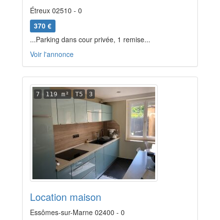
Étreux 02510 - 0
370 €
...Parking dans cour privée, 1 remise...
Voir l'annonce
7
119 m²
T5
3
Location maison
Essômes-sur-Marne 02400 - 0