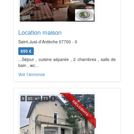
Location maison
Saint-Just-d'Ardèche 07700 - 0
650 €
...Séjour , cuisine séparée , 2 chambres , salle de
bain , wc...
Voir l'annonce
9
85 m²
T5
3
EXCLUSIVITÉ