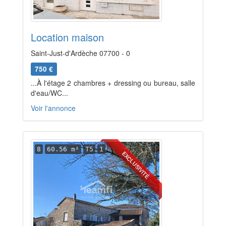
Location maison
Saint-Just-d'Ardèche 07700 - 0
750 €
...À l'étage 2 chambres + dressing ou bureau, salle
d'eau/WC...
Voir l'annonce
8
60.56 m²
T5
1
EXCLUSIVITÉ