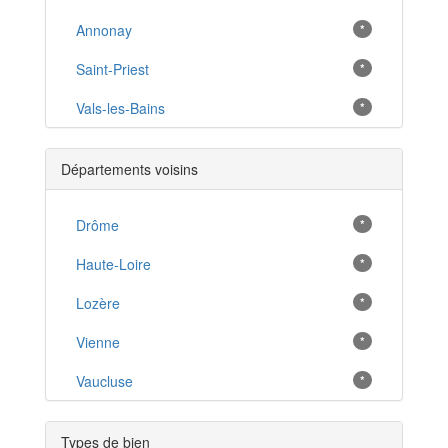
Annonay
*
Saint-Priest
*
Vals-les-Bains
*
Bourg-Saint-Andéol
*
Départements voisins
Privas
*
Tournon-sur-Rhône
Drôme
*
*
Vallon-Pont-d'Arc
Haute-Loire
*
*
Ruoms
Lozère
*
*
Thueyts
Vienne
*
*
Saint-Martin-d'Ardèche
Vaucluse
*
*
Coucouron
*
Types de bien