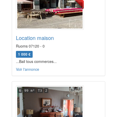
Location maison
Ruoms 07120 - 0
1 000 €
...Bail tous commerces...
Voir l'annonce
6
99 m²
T3
2