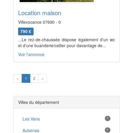
Location maison
Villevocance 07690 - 0
790 €
...Le rez-de-chaussée dispose également d'un wc
et d'une buanderie/cellier pour davantage de...
Voir l'annonce
Previous
Next
«
1
2
»
Villes du département
Les Vans
*
Aubenas
*