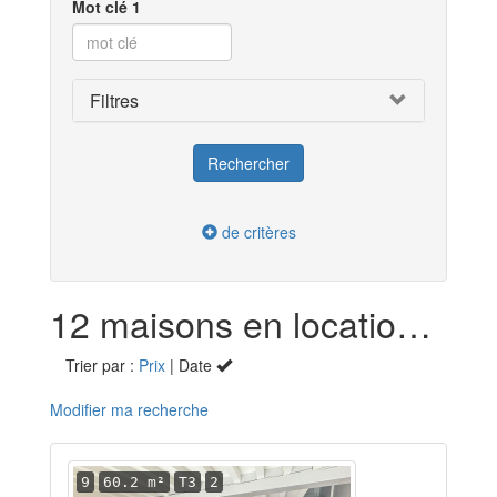
Mot clé 1
Filtres
de critères
12 maisons en location dans l'Ardèche (07)
Trier par :
Prix
| Date
Modifier ma recherche
9
60.2 m²
T3
2