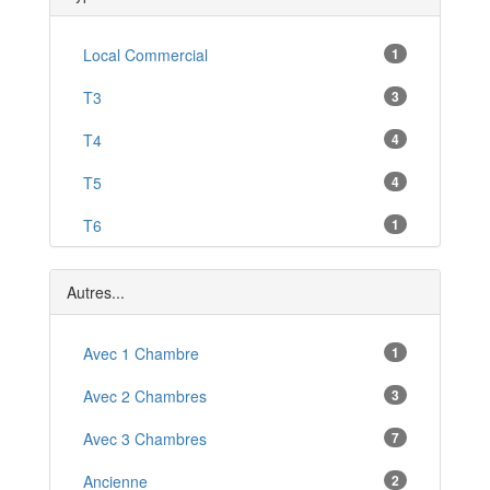
Lamastre
*
Saint-Marcel-d'Ardèche
Local Commercial
1
*
Largentière
T3
3
*
Meyras
T4
4
*
Le Teil
T5
4
*
Saint-Remèze
T6
1
*
Saint-Péray
Villa
4
*
Autres...
Avec 1 Chambre
1
Avec 2 Chambres
3
Avec 3 Chambres
7
Ancienne
2