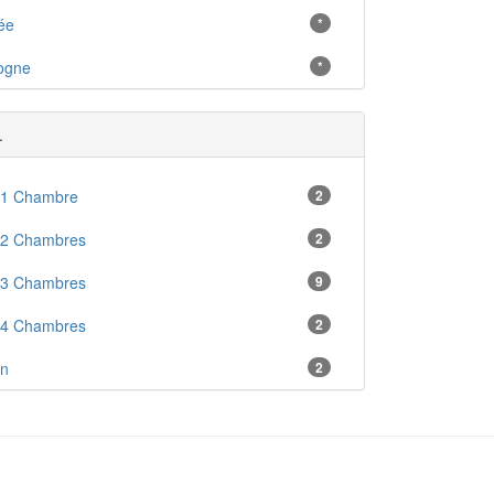
ée
*
ogne
*
.
 1 Chambre
2
 2 Chambres
2
 3 Chambres
9
 4 Chambres
2
en
2
enne
3
ré
2