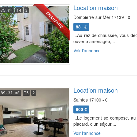
Location maison
75 m²
T4
3
EXCLUSIVITÉ
Dompierre-sur-Mer 17139 - 0
881 €
...Au rez-de-chaussée, vous déc
ouverte aménagée,...
Voir l'annonce
Location maison
89.31 m²
T5
2
Saintes 17100 - 0
900 €
...Le logement se compose, au 
placard, d'un séjour,...
Voir l'annonce