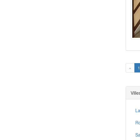
Prev
«
1
Vill
La
R
Sa