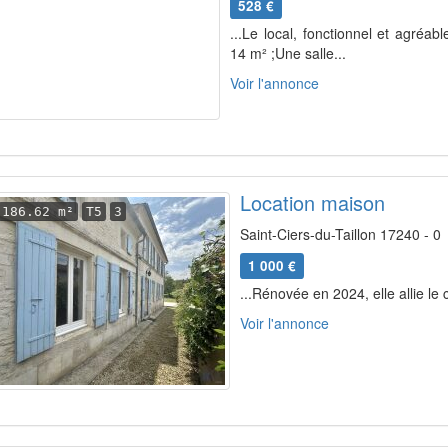
528 €
...Le local, fonctionnel et agréa
14 m² ;Une salle...
Voir l'annonce
Location maison
186.62 m²
T5
3
Saint-Ciers-du-Taillon 17240 - 0
1 000 €
...Rénovée en 2024, elle allie le
Voir l'annonce