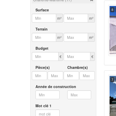
Surface
8
m²
m²
Terrain
m²
m²
Budget
€
€
Pièce(s)
Chambre(s)
7
Année de construction
Mot clé 1