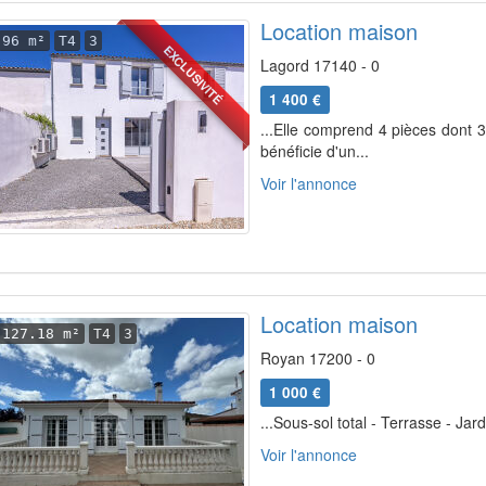
Location maison
96 m²
T4
3
EXCLUSIVITÉ
Lagord 17140 - 0
1 400 €
...Elle comprend 4 pièces dont 
bénéficie d'un...
Voir l'annonce
Location maison
127.18 m²
T4
3
Royan 17200 - 0
1 000 €
...Sous-sol total - Terrasse - Jardi
Voir l'annonce