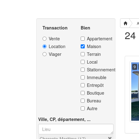
A
Transaction
Bien
Vente
Appartement
Location
Maison
Viager
Terrain
Local
9
Stationnement
Immeuble
Entrepôt
Boutique
Bureau
Autre
Ville, CP, département, ...
Charente-Maritime (17)