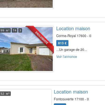
Location maison
99 m²
T4
3
EXCLUSIVITÉ
Corme-Royal 17600 - 0
813 €
...Un garage de 20...
Voir l'annonce
Location maison
52 m²
Fontcouverte 17100 - 0