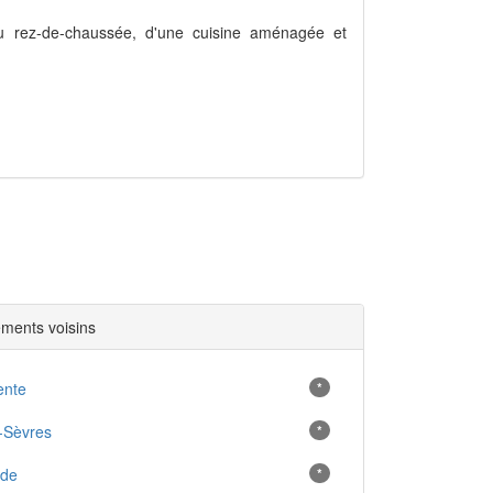
u rez-de-chaussée, d'une cuisine aménagée et
ments voisins
ente
*
-Sèvres
*
nde
*