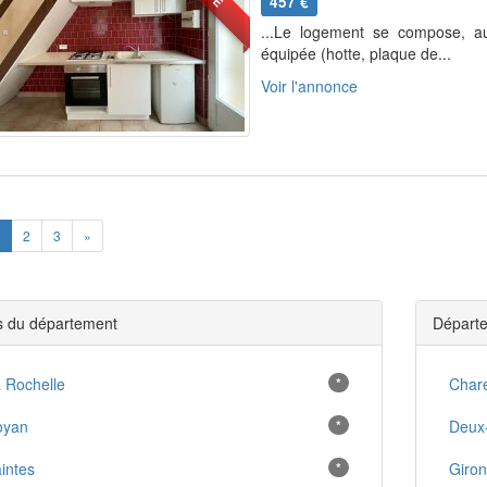
457 €
...Le logement se compose, a
équipée (hotte, plaque de...
Voir l'annonce
ious
Next
2
3
»
es du département
Départe
 Rochelle
*
Char
oyan
*
Deux
intes
*
Giro