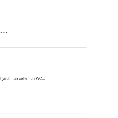
4 maisons en location dans la Charente-Maritime (17)
 jardin, un cellier, un WC...