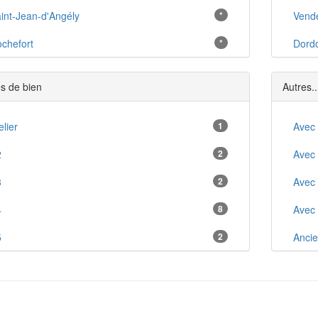
int-Jean-d'Angély
*
Vend
chefort
*
Dord
nnay-Charente
*
s de bien
Autres..
ontendre
*
rgères
elier
1
*
Avec
s Mathes
2
2
*
Avec
ons
3
2
*
Avec
nzac
4
8
*
Avec
ujon
5
2
*
Anci
irambeau
7
1
*
Anci
ontguyon
*
Arbo