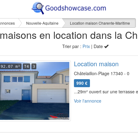
nnonces
Nouvelle-Aquitaine
Location maison Charente-Maritime
2
Trier par :
Prix
| Date
Location maison
92.07 m²
T4
3
Châtelaillon-Plage 17340 - 0
990 €
...29m² ouvert sur une terrasse et
Voir l'annonce