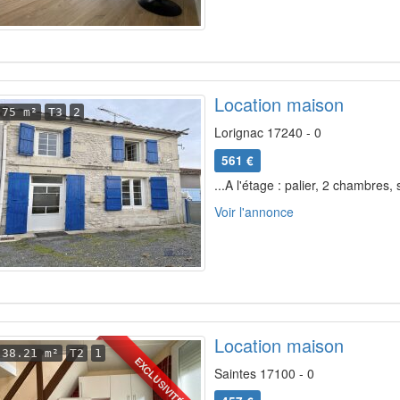
Location maison
75 m²
T3
2
Lorignac 17240 - 0
561 €
...A l'étage : palier, 2 chambres,
Voir l'annonce
Location maison
38.21 m²
T2
1
EXCLUSIVITÉ
Saintes 17100 - 0