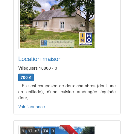
Location maison
Villequiers 18800 - 0
700 €
...Elle est composée de deux chambres (dont une
en enfilade), d'une cuisine aménagée équipée
(four,...
Voir l'annonce
9
97 m²
T4
3