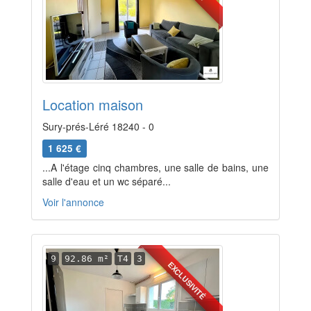
Location maison
Sury-prés-Léré 18240 - 0
1 625 €
...A l'étage cinq chambres, une salle de bains, une
salle d'eau et un wc séparé...
Voir l'annonce
9
92.86 m²
T4
3
EXCLUSIVITÉ