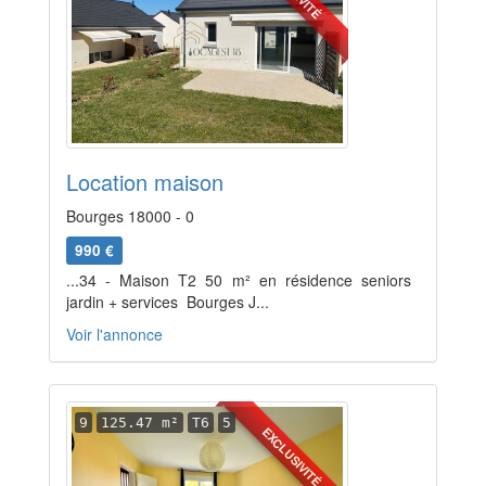
Location maison
Bourges 18000 - 0
990 €
...34 - Maison T2 50 m² en résidence seniors 
jardin + services  Bourges J...
Voir l'annonce
9
125.47 m²
T6
5
EXCLUSIVITÉ