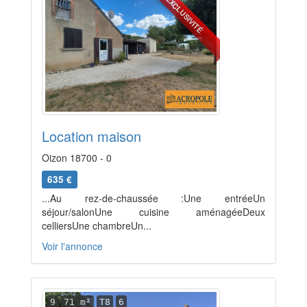
EXCLUSIVITÉ
Location maison
Oizon 18700 - 0
635 €
...Au rez-de-chaussée :Une entréeUn
séjour/salonUne cuisine aménagéeDeux
celliersUne chambreUn...
Voir l'annonce
9
71 m²
T8
6