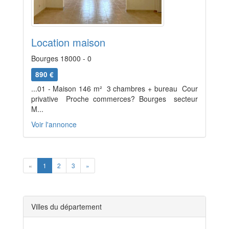
Location maison
Bourges 18000 - 0
890 €
...01 - Maison 146 m²  3 chambres + bureau  Cour
privative  Proche commerces? Bourges  secteur
M...
Voir l'annonce
Previous
Next
«
1
2
3
»
Villes du département