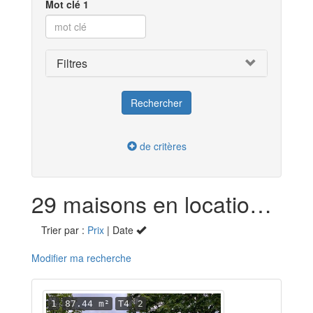
Mot clé 1
Filtres
de critères
29 maisons en location dans le Cher (18)
Trier par :
Prix
| Date
Modifier ma recherche
1
87.44 m²
T4
2