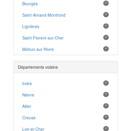
Bourges
*
Saint-Amand-Montrond
*
Lignières
*
Saint-Florent-sur-Cher
*
Mehun-sur-Yèvre
*
Châteaumeillant
*
Départements voisins
Les Aix-d'Angillon
*
Sancoins
Indre
*
*
Sancerre
Nièvre
*
*
Dun-sur-Auron
Allier
*
*
Le Chatelet
Creuse
*
*
Châteauneuf-sur-Cher
Loir-et-Cher
*
*