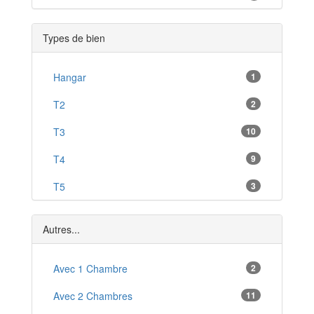
Vierzon
*
Types de bien
Graçay
*
Nérondes
Hangar
1
*
Argent-sur-Sauldre
T2
2
*
Saint-Doulchard
T3
10
*
Aubigny-sur-Nère
T4
9
*
Culan
T5
3
*
Vailly-sur-Sauldre
T6
2
*
Autres...
T8
1
Avec 1 Chambre
2
Avec 2 Chambres
11