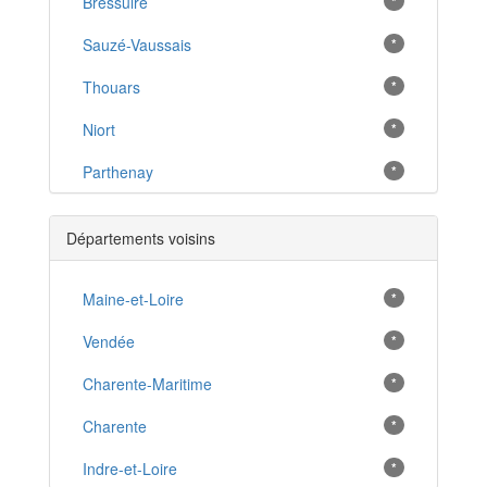
Bressuire
*
Sauzé-Vaussais
*
Thouars
*
Niort
*
Parthenay
*
Chef-Boutonne
*
Départements voisins
Chiché
*
Lezay
Maine-et-Loire
*
*
Mauzé-sur-le-Mignon
Vendée
*
*
Coulonges-sur-l'Autize
Charente-Maritime
*
*
Saint-Symphorien
Charente
*
*
Nueil-les-Aubiers
Indre-et-Loire
*
*