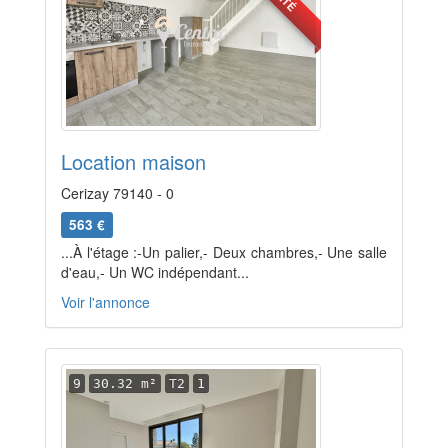
Location maison
Cerizay 79140 - 0
563 €
...À l'étage :-Un palier,- Deux chambres,- Une salle
d'eau,- Un WC indépendant...
Voir l'annonce
9
30.32 m²
T2
1