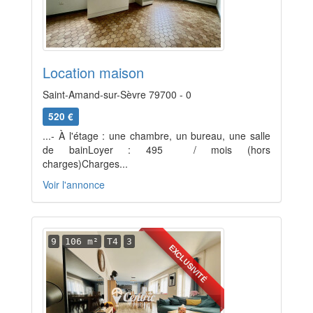
Location maison
Saint-Amand-sur-Sèvre 79700 - 0
520 €
...- À l'étage : une chambre, un bureau, une salle
de bainLoyer : 495  / mois (hors
charges)Charges...
Voir l'annonce
9
106 m²
T4
3
EXCLUSIVITÉ