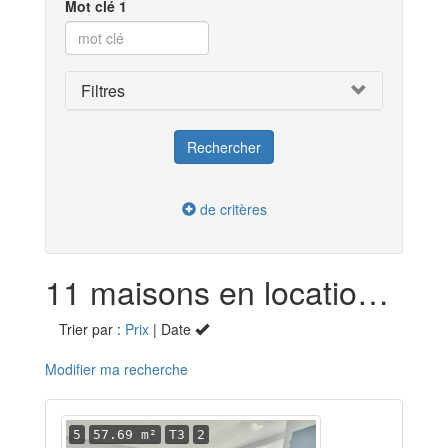
Mot clé 1
Filtres
de critères
11 maisons en location dans les Deux-Sèvres (79)
Trier par :
Prix
| Date
Modifier ma recherche
5
57.69 m²
T3
2