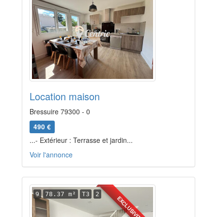
Location maison
Bressuire 79300 - 0
490 €
...- Extérieur : Terrasse et jardin...
Voir l'annonce
9
78.37 m²
T3
2
EXCLUSIVITÉ