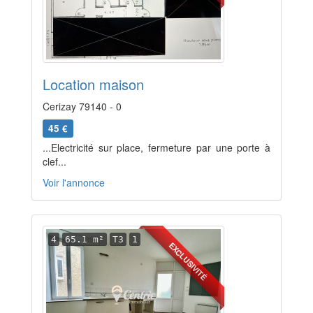
Location maison
Cerizay 79140 - 0
45 €
...Electricité sur place, fermeture par une porte à
clef...
Voir l'annonce
4
65.1 m²
T3
1
EXCLUSIVITÉ