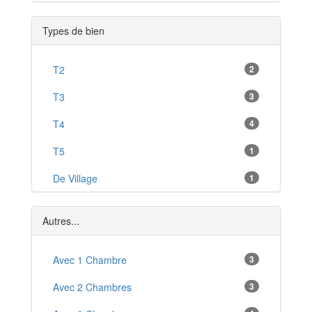
La Crèche
*
Types de bien
Argenton-l'Église
*
Faye-l'Abbesse
T2
2
*
Melle
T3
3
*
Moncoutant
T4
4
*
Aiffres
T5
1
*
Courlay
De Village
1
*
Brioux-sur-Boutonne
*
Autres...
Avec 1 Chambre
3
Avec 2 Chambres
3