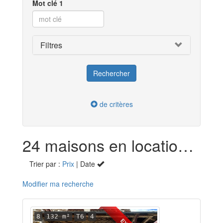
Mot clé 1
Filtres
de critères
24 maisons en location dans l'Essonne (91)
Trier par :
Prix
| Date
Modifier ma recherche
8
132 m²
T6
4