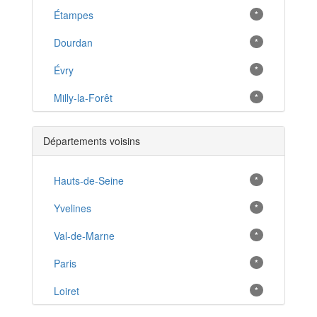
Étampes
*
Dourdan
*
Évry
*
Milly-la-Forêt
*
Palaiseau
*
Départements voisins
Savigny-sur-Orge
*
Ris-Orangis
Hauts-de-Seine
*
*
Sainte-Geneviève-des-Bois
Yvelines
*
*
Massy
Val-de-Marne
*
*
Viry-Châtillon
Paris
*
*
Juvisy-sur-Orge
Loiret
*
*