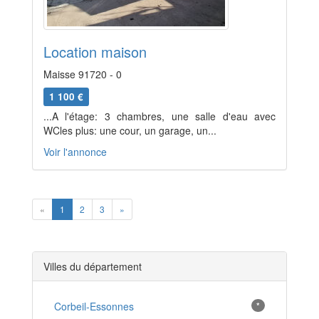
Location maison
Maisse 91720 - 0
1 100 €
...A l'étage: 3 chambres, une salle d'eau avec
WCles plus: une cour, un garage, un...
Voir l'annonce
Previous
Next
«
1
2
3
»
Villes du département
Corbeil-Essonnes
*