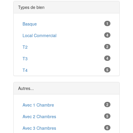
Chilly-Mazarin
*
Types de bien
Morsang-sur-Orge
*
Athis-Mons
Basque
1
*
Montgeron
Local Commercial
4
*
Les Ulis
T2
2
*
Méréville
T3
4
*
Brétigny-sur-Orge
T4
5
*
Yerres
T5
4
*
Autres...
T6
2
T8
Avec 1 Chambre
1
2
Avec 2 Chambres
5
Avec 3 Chambres
6