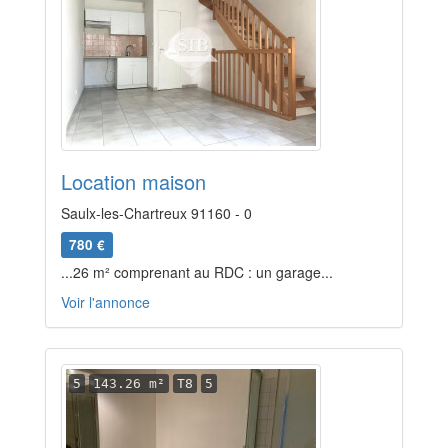
Location maison
Saulx-les-Chartreux 91160 - 0
780 €
...26 m² comprenant au RDC : un garage...
Voir l'annonce
5
143.26 m²
T8
5