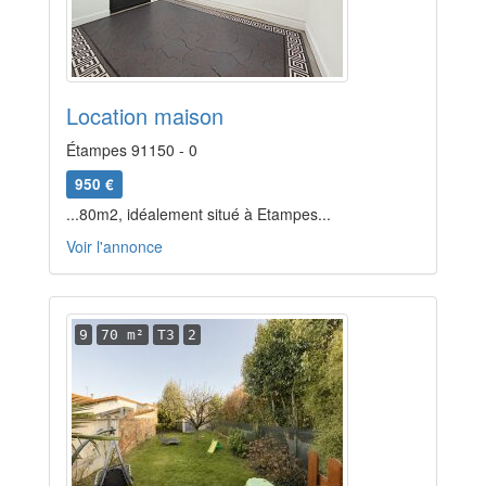
Location maison
Étampes 91150 - 0
950 €
...80m2, idéalement situé à Etampes...
Voir l'annonce
9
70 m²
T3
2