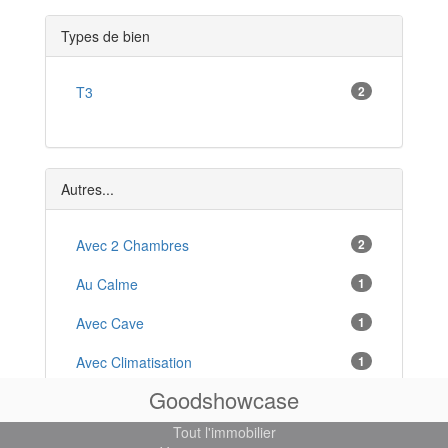
Samatan
*
Types de bien
Mauvezin
*
Masseube
T3
2
*
Nogaro
*
Riscle
*
Autres...
Castéra-Verduzan
*
Avec 2 Chambres
2
Gondrin
*
Au Calme
1
Aignan
*
Avec Cave
1
Avec Climatisation
1
Goodshowcase
Cuisine Équipée
1
Tout l'immobilier
Avec Double Vitrage
1