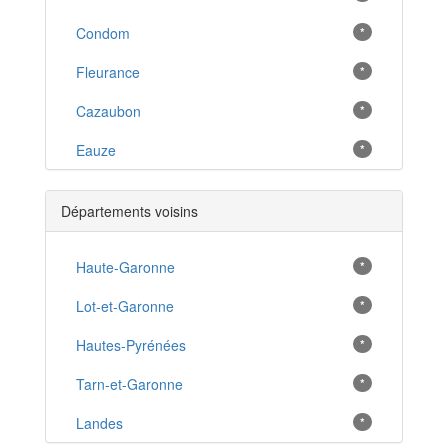
Condom
*
Fleurance
*
Cazaubon
*
Eauze
*
Lectoure
*
Départements voisins
L'Isle-Jourdain
*
Plaisance
Haute-Garonne
*
*
Gimont
Lot-et-Garonne
*
*
Marciac
Hautes-Pyrénées
*
*
Mirande
Tarn-et-Garonne
*
*
Vic-Fezensac
Landes
*
*