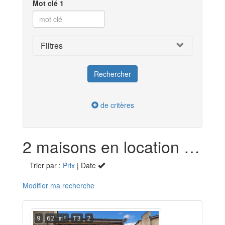
Mot clé 1
Filtres
de critères
2 maisons en location dans le Gers (32)
Trier par :
Prix
| Date
Modifier ma recherche
9
62 m²
T3
2