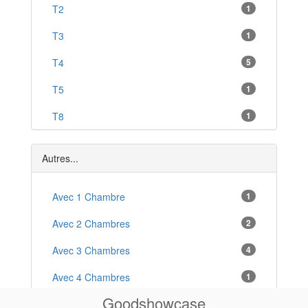
Pointe-à-Pitre
T2
1
*
Saint Charles
T3
1
*
Leroux
T4
5
*
Bouilante
T5
1
*
Grand-Bourg
T8
1
*
Villa
2
Autres...
Avec 1 Chambre
1
Avec 2 Chambres
2
Avec 3 Chambres
4
Avec 4 Chambres
1
Goodshowcase
Arboré
3