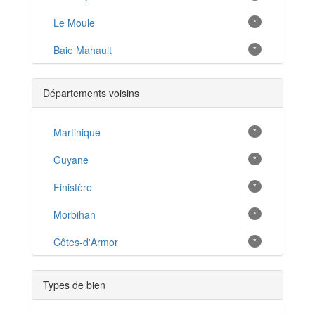
Le Moule
*
Baie Mahault
*
Basse-Terre
*
Départements voisins
Petit Bourg
*
Capesterre Belle Eau
Martinique
*
*
Marigot
Guyane
*
*
Morne-À-l'Eau
Finistère
*
*
Baillif
Morbihan
*
*
Capesterre-de-Marie-Galante
Côtes-d'Armor
*
*
Anse-Bertrand
*
Types de bien
Trois Rivieres
*