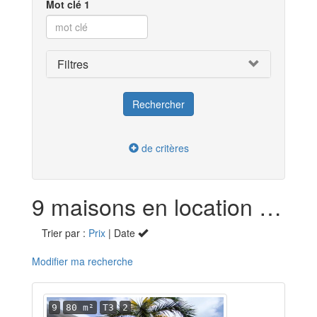
Mot clé 1
Filtres
de critères
9 maisons en location dans la Guadeloupe (971)
Trier par :
Prix
| Date
Modifier ma recherche
9
80 m²
T3
2