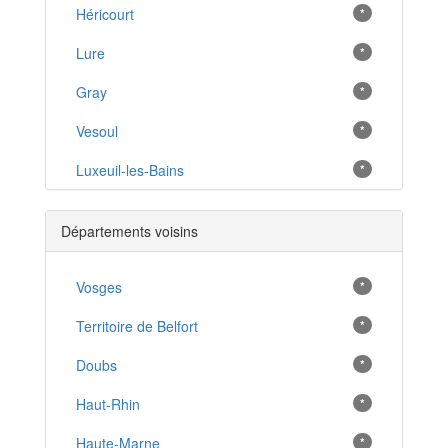
Héricourt
*
Lure
*
Gray
*
Vesoul
*
Luxeuil-les-Bains
*
Jussey
*
Départements voisins
Dampierre-sur-Salon
*
Port-sur-Saône
Vosges
*
*
Arc-lès-Gray
Territoire de Belfort
*
*
Champagney
Doubs
*
*
Gy
Haut-Rhin
*
*
Vauvillers
Haute-Marne
*
*