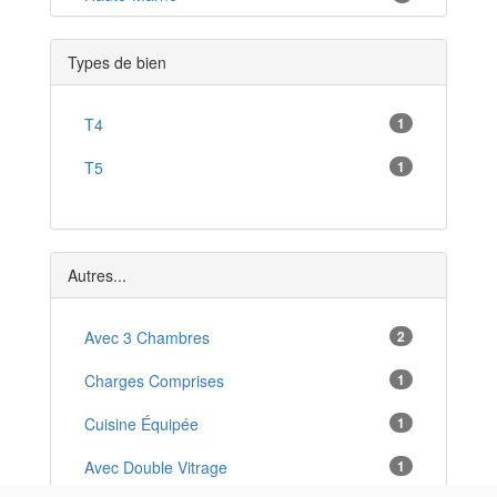
Lavoncourt
*
Types de bien
Champlitte
*
Vellefaux
T4
1
*
Villersexel
T5
1
*
Mélisey
*
Combeaufontaine
*
Autres...
Plancher-Bas
*
Avec 3 Chambres
2
Faucogney-et-la-Mer
*
Charges Comprises
1
Cuisine Équipée
1
Avec Double Vitrage
1