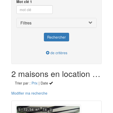
Mot clé 1
Filtres
de critères
2 maisons en location dans la Haute-Saône (70)
Trier par :
Prix
| Date
Modifier ma recherche
5
72.54 m²
T4
3