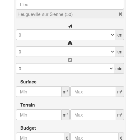
Heugueville-sur-Sienne (50)
km
km
min
Surface
m²
m²
Terrain
m²
m²
Budget
€
€