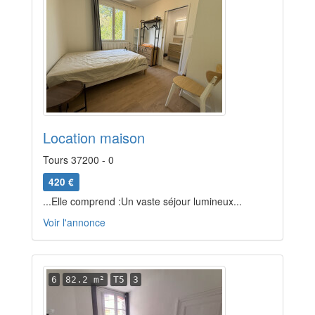
Location maison
Tours 37200 - 0
420 €
...Elle comprend :Un vaste séjour lumineux...
Voir l'annonce
6
82.2 m²
T5
3