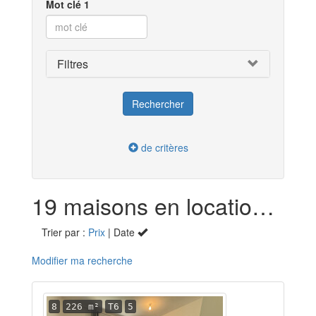
Mot clé 1
Filtres
de critères
19 maisons en location dans l'Indre-et-Loire (37)
Trier par :
Prix
| Date
Modifier ma recherche
8
226 m²
T6
5