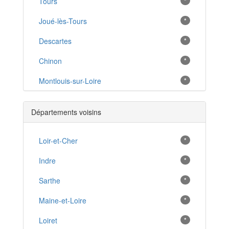
Tours
*
Joué-lès-Tours
*
Descartes
*
Chinon
*
Montlouis-sur-Loire
*
Château-la-Vallière
*
Départements voisins
Loches
*
Neuillé-Pont-Pierre
Loir-et-Cher
*
*
Amboise
Indre
*
*
Bléré
Sarthe
*
*
Saint-Cyr-sur-Loire
Maine-et-Loire
*
*
Château-Renault
Loiret
*
*