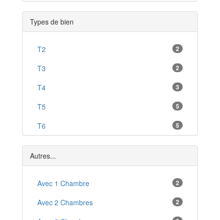
Langeais
*
Types de bien
Saint-Pierre-des-Corps
*
Chambray-lès-Tours
T2
2
*
Saint-Paterne-Racan
T3
2
*
Fondettes
T4
3
*
Monnaie
T5
5
*
Ligueil
T6
5
*
Ballan-Miré
De Village
1
*
Autres...
Avec 1 Chambre
2
Avec 2 Chambres
2