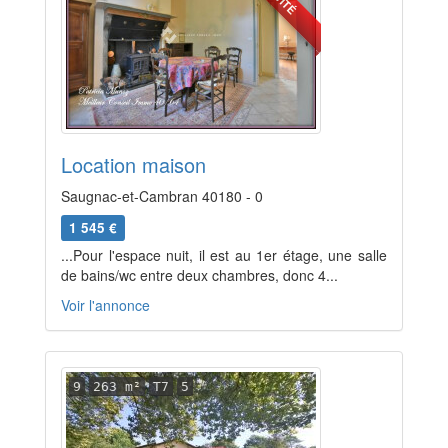
Location maison
Saugnac-et-Cambran 40180 - 0
1 545 €
...Pour l'espace nuit, il est au 1er étage, une salle
de bains/wc entre deux chambres, donc 4...
Voir l'annonce
9
263 m²
T7
5