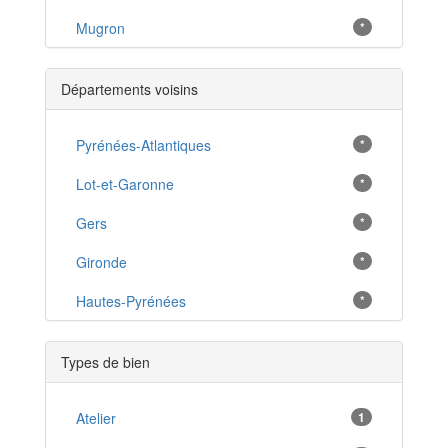
Mugron
*
Capbreton
*
Départements voisins
Mimizan
*
Saint-Paul-lès-Dax
Pyrénées-Atlantiques
*
*
Aire-sur-l'Adour
Lot-et-Garonne
*
*
Parentis-en-Born
Gers
*
*
Moliets-et-Maa
Gironde
*
*
Tarnos
Hautes-Pyrénées
*
*
Peyrehorade
*
Types de bien
Sanguinet
*
Pouillon
Atelier
1
*