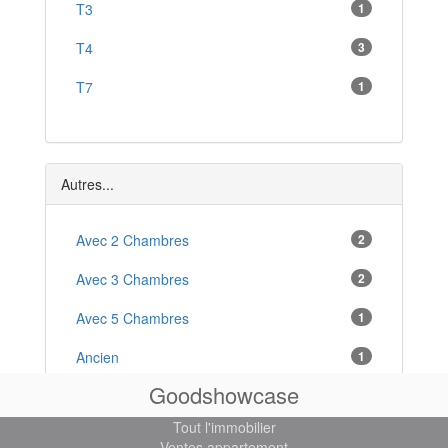
Pontonx-sur-l'Adour
T3
1
*
Saint-Martin-de-Seignanx
T4
3
*
Soustons
T7
1
*
Seignosse
*
Gabarret
*
Autres...
Avec 2 Chambres
2
Avec 3 Chambres
2
Avec 5 Chambres
1
Ancien
1
Goodshowcase
Arboré
1
Tout l'immobilier
Avec Cave
1
Ventes appartement