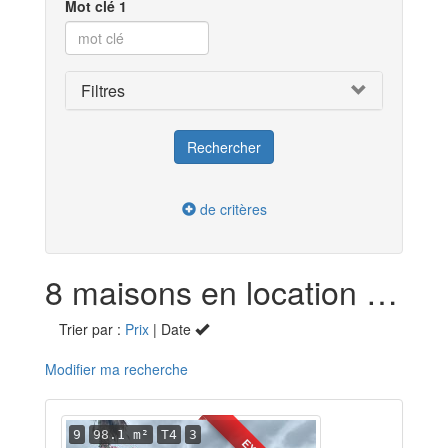
Mot clé 1
Filtres
de critères
8 maisons en location dans les Landes (40)
Trier par :
Prix
| Date
Modifier ma recherche
9
98.1 m²
T4
3