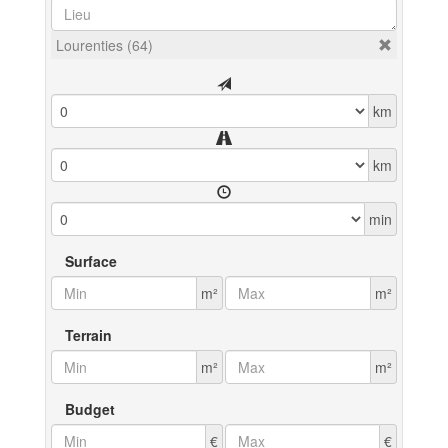
Lourenties (64)
km
km
min
Surface
m²
m²
Terrain
m²
m²
Budget
€
€