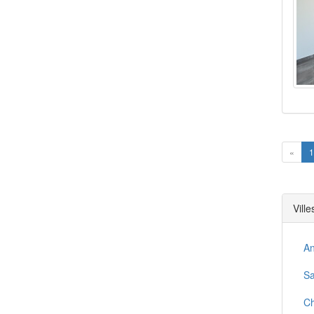
Prev
«
1
Vill
An
S
Ch