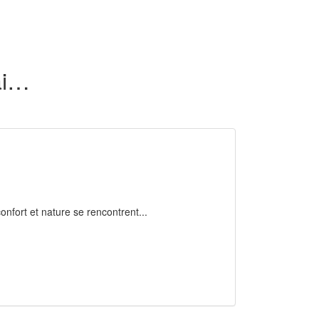
25 maisons en location dans le Maine-et-Loire (49)
onfort et nature se rencontrent...