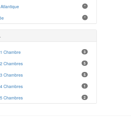
-Atlantique
*
ée
*
.
 1 Chambre
3
 2 Chambres
5
 3 Chambres
5
 4 Chambres
1
 5 Chambres
2
enne
4
ré
2