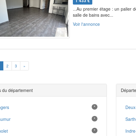
1 433 €
...Au premier étage : un palier
salle de bains avec...
Voir l'annonce
ious
Next
2
3
»
es du département
Départe
gers
*
Deux
aumur
*
Sarth
olet
*
Indre