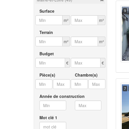
Surface
9
m²
m²
Terrain
m²
m²
Budget
€
€
Pièce(s)
Chambre(s)
7
Année de construction
Mot clé 1