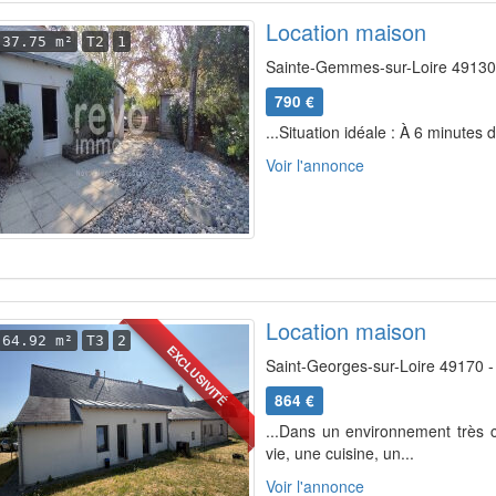
Location maison
37.75 m²
T2
1
Sainte-Gemmes-sur-Loire 49130
790 €
...Situation idéale : À 6 minutes
Voir l'annonce
Location maison
64.92 m²
T3
2
EXCLUSIVITÉ
Saint-Georges-sur-Loire 49170 -
864 €
...Dans un environnement très
vie, une cuisine, un...
Voir l'annonce