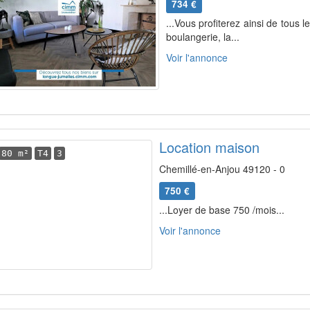
734 €
...Vous profiterez ainsi de tous 
boulangerie, la...
Voir l'annonce
Location maison
80 m²
T4
3
Chemillé-en-Anjou 49120 - 0
750 €
...Loyer de base 750 /mois...
Voir l'annonce