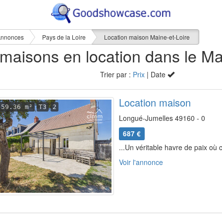
nnonces
Pays de la Loire
Location maison Maine-et-Loire
Trier par :
Prix
| Date
Location maison
59.36 m²
T3
2
Longué-Jumelles 49160 - 0
687 €
...Un véritable havre de paix où c
Voir l'annonce