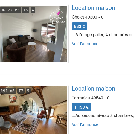
Location maison
96.27 m²
T5
4
Cholet 49300 - 0
883 €
...A l'étage palier, 4 chambres su
Voir l'annonce
Location maison
191 m²
T7
5
Terranjou 49540 - 0
1 190 €
...Au second niveau 2 chambres, s
Voir l'annonce