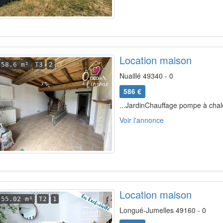
Location maison
58.6 m²
T3
2
Nuaillé 49340 - 0
586 €
...JardinChauffage pompe à chale
Voir l'annonce
Location maison
55.02 m²
T2
1
Longué-Jumelles 49160 - 0