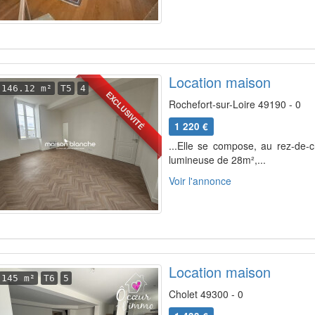
Location maison
146.12 m²
T5
4
EXCLUSIVITÉ
Rochefort-sur-Loire 49190 - 0
1 220 €
...Elle se compose, au rez-de-c
lumineuse de 28m²,...
Voir l'annonce
Location maison
145 m²
T6
5
Cholet 49300 - 0