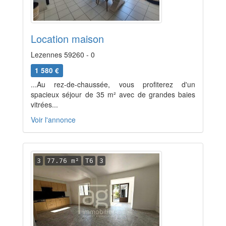
Location maison
Lezennes 59260 - 0
1 580 €
...Au rez-de-chaussée, vous profiterez d'un
spacieux séjour de 35 m² avec de grandes baies
vitrées...
Voir l'annonce
3
77.76 m²
T6
3