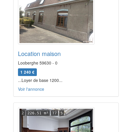
Location maison
Looberghe 59630 - 0
1 240 €
...Loyer de base 1200...
Voir l'annonce
2
226.51 m²
T7
5