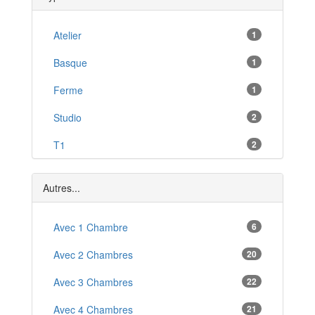
Croix
*
Wattignies
Atelier
1
*
Solesmes
Basque
1
*
Mouvaux
Ferme
1
*
Aniche
Studio
2
*
Lambersart
T1
2
*
Maubeuge
T2
3
*
Autres...
T3
15
T4
Avec 1 Chambre
20
6
T5
Avec 2 Chambres
21
20
T6
Avec 3 Chambres
14
22
T7
Avec 4 Chambres
21
7