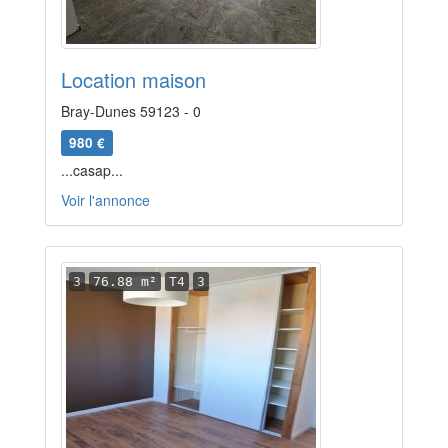
Location maison
Bray-Dunes 59123 - 0
980 €
...casap...
Voir l'annonce
3
76.88 m²
T4
3