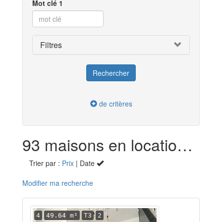
Mot clé 1
Filtres
de critères
93 maisons en location dans le Nord (59)
Trier par :
Prix
| Date
Modifier ma recherche
4
49.64 m²
T3
2