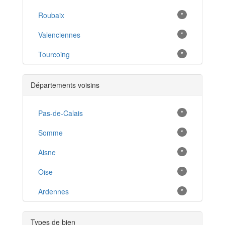
Roubaix
*
Valenciennes
*
Tourcoing
*
Dunkerque
*
Départements voisins
Caudry
*
Douai
Pas-de-Calais
*
*
Denain
Somme
*
*
Wattrelos
Aisne
*
*
Le Cateau-Cambrésis
Oise
*
*
Villeneuve-d'Ascq
Ardennes
*
*
Marcq-en-Baroeul
*
Types de bien