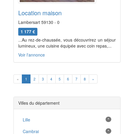
Location maison
Lambersart 59130 - 0
1 177 €
...Au rez-de-chaussée, vous découvrirez un séjour
lumineux, une cuisine équipée avec coin repas,...
Voir l'annonce
Previous
Next
«
1
2
3
4
5
6
7
8
»
Villes du département
Lille
*
Cambrai
*