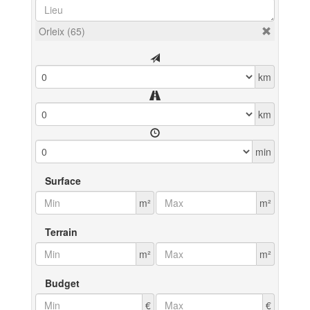
Orleix (65)
km
km
min
Surface
m²
m²
Terrain
m²
m²
Budget
€
€