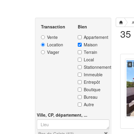
A
Transaction
Bien
Vente
Appartement
Location
Maison
Viager
Terrain
Local
4
Stationnement
Immeuble
Entrepôt
Boutique
Bureau
Autre
Ville, CP, département, ...
Pas-de-Calais (62)