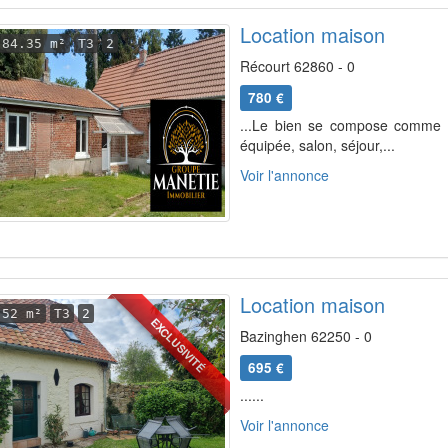
Location maison
84.35 m²
T3
2
Récourt 62860 - 0
780 €
...Le bien se compose comme s
équipée, salon, séjour,...
Voir l'annonce
Location maison
52 m²
T3
2
EXCLUSIVITÉ
Bazinghen 62250 - 0
695 €
......
Voir l'annonce