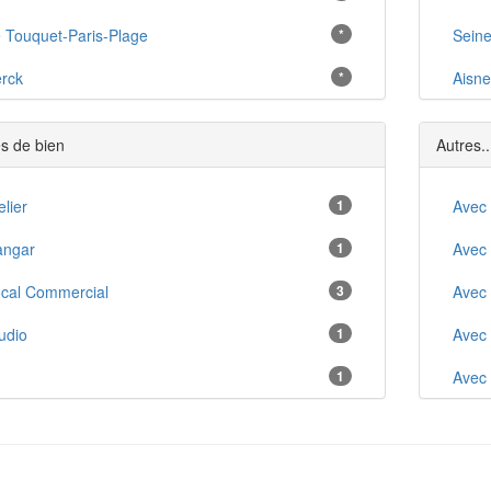
 Touquet-Paris-Plage
*
Seine
rck
*
Aisne
int-Omer
*
s de bien
Autres..
ens
*
aples
elier
1
*
Avec
énin-Beaumont
angar
1
*
Avec
éthune
cal Commercial
3
*
Avec
ras
udio
1
*
Avec
uay-la-Buissière
1
1
*
Avec
ucq
2
2
*
Anci
rvin
3
8
*
Anci