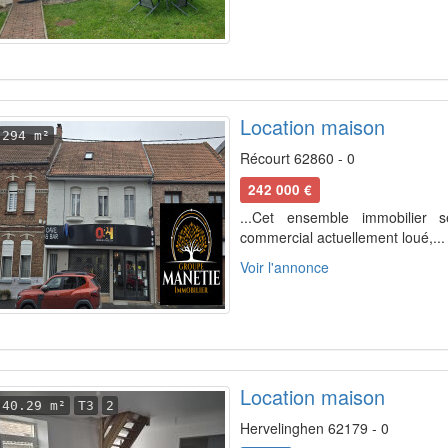
Location maison
294 m²
Récourt 62860 - 0
242 000 €
...Cet ensemble immobilier 
commercial actuellement loué,...
Voir l'annonce
Location maison
40.29 m²
T3
2
Hervelinghen 62179 - 0