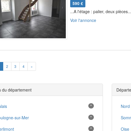
590 €
...A l'étage : palier, deux pièces..
Voir l'annonce
ious
Next
2
3
4
»
es du département
Départe
lais
*
Nord
ulogne-sur-Mer
*
Som
rlimont
*
Oise