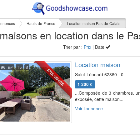
nnonces
Hauts-de-France
Location maison Pas-de-Calais
Trier par :
Prix
| Date
Location maison
90 m²
T5
3
EXCLUSIVITÉ
Saint-Léonard 62360 - 0
1 200 €
...Composée de 3 chambres, un 
exposée, cette maison...
Voir l'annonce