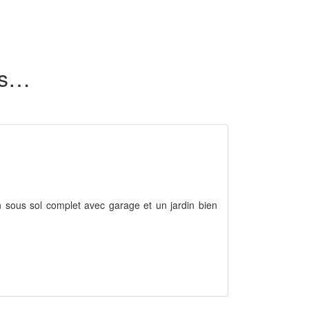
35 maisons en location dans le Pas-de-Calais (62)
sous sol complet avec garage et un jardin bien