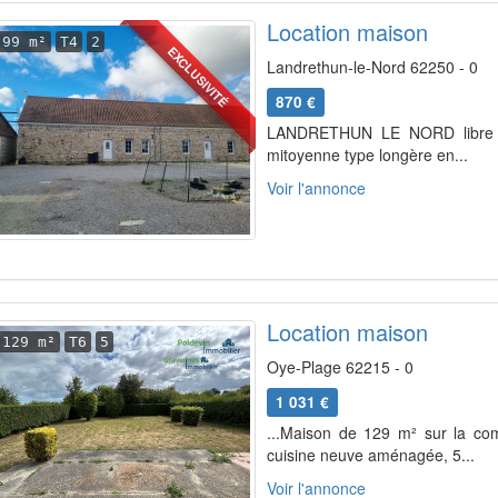
Location maison
99 m²
T4
2
EXCLUSIVITÉ
Landrethun-le-Nord 62250 - 0
870 €
LANDRETHUN LE NORD libre le
mitoyenne type longère en...
Voir l'annonce
Location maison
129 m²
T6
5
Oye-Plage 62215 - 0
1 031 €
...Maison de 129 m² sur la co
cuisine neuve aménagée, 5...
Voir l'annonce