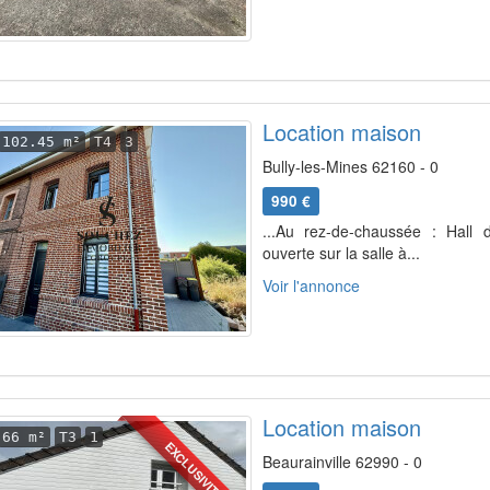
Location maison
102.45 m²
T4
3
Bully-les-Mines 62160 - 0
990 €
...Au rez-de-chaussée : Hall 
ouverte sur la salle à...
Voir l'annonce
Location maison
66 m²
T3
1
EXCLUSIVITÉ
Beaurainville 62990 - 0