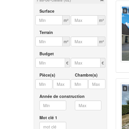
Surface
9
m²
m²
Terrain
m²
m²
Budget
€
€
Pièce(s)
Chambre(s)
9
Année de construction
Mot clé 1