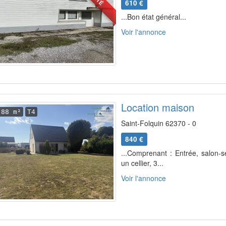
610 €
...Bon état général...
Voir l'annonce
Location maison
88 m²
T4
Saint-Folquin 62370 - 0
840 €
...Comprenant : Entrée, salon-
un cellier, 3...
Voir l'annonce