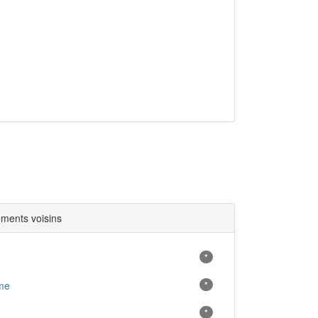
.
ments voisins
*
me
*
*