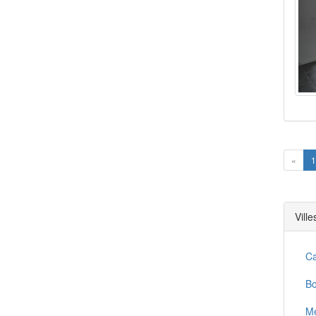
Prev
«
1
Vill
Ca
Bo
Me