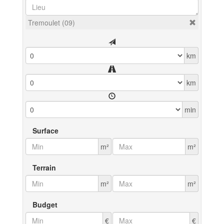
Tremoulet (09)
km
km
min
Surface
m²
m²
Terrain
m²
m²
Budget
€
€