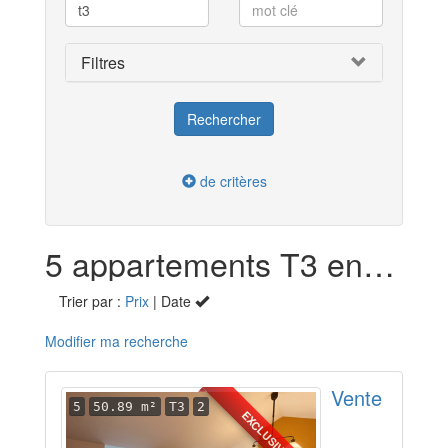
Filtres
de critères
5 appartements T3 en vente dans l'agence Anne LEFEBVRE Immobilier
Trier par :
Prix
| Date
Modifier ma recherche
Vente
5
50.89 m²
T3
2
EXCLUSIVITÉ