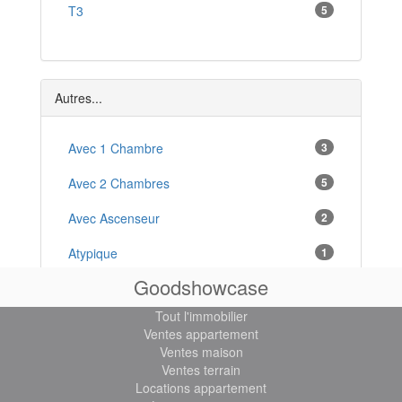
T3
5
Autres...
Avec 1 Chambre
3
Avec 2 Chambres
5
Avec Ascenseur
2
Atypique
1
Goodshowcase
À Rénover
2
Tout l'immobilier
En Bord De Mer
2
Ventes appartement
Ventes maison
Avec Cave
6
Ventes terrain
Locations appartement
Avec Cheminée
2