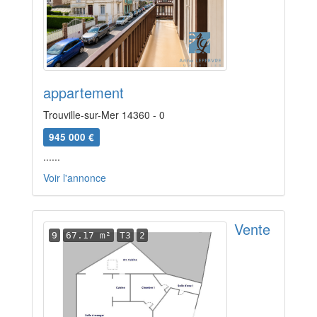
appartement
Trouville-sur-Mer 14360 - 0
945 000 €
......
Voir l'annonce
Vente
9
67.17 m²
T3
2