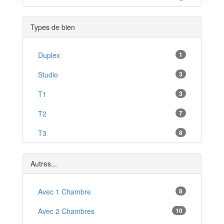
Montferrier
*
Types de bien
Belesta
*
Lézat-sur-Lèze
Duplex
1
*
Mazères
Studio
3
*
Oust
T1
3
*
Saint-Jean-du-Falga
T2
7
*
Auzat
T3
8
*
Le Mas-d'Azil
T4
5
*
Autres...
T5
1
Avec 1 Chambre
8
Avec 2 Chambres
10