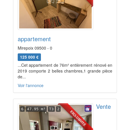
appartement
Mirepoix 09500 - 0
125 000 €
...Cet appartement de 76m² entièrement rénové en
2019 comporte 2 belles chambres,1 grande pièce
de...
Voir l'annonce
Vente
6
47.95 m²
T3
2
EXCLUSIVITÉ