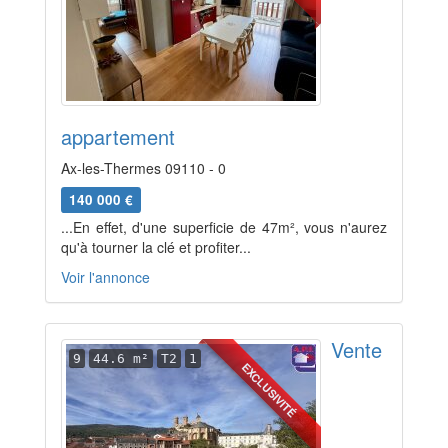
appartement
Ax-les-Thermes 09110 - 0
140 000 €
...En effet, d'une superficie de 47m², vous n'aurez
qu'à tourner la clé et profiter...
Voir l'annonce
Vente
9
44.6 m²
T2
1
EXCLUSIVITÉ