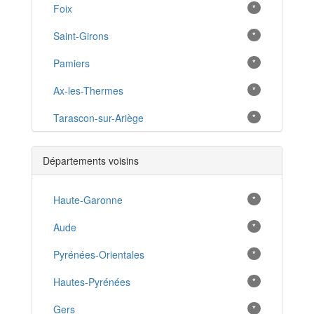
Foix
*
Saint-Girons
*
Pamiers
*
Ax-les-Thermes
*
Tarascon-sur-Ariège
*
Lavelanet
*
Départements voisins
Varilhes
*
Mirepoix
Haute-Garonne
*
*
Saverdun
Aude
*
*
Castillon-en-Couserans
Pyrénées-Orientales
*
*
La Bastide-de-Sérou
Hautes-Pyrénées
*
*
Massat
Gers
*
*