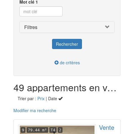
Mot clé 1
Filtres
de critères
49 appartements en vente dans l'Ariège (09)
Trier par :
Prix
| Date
Modifier ma recherche
Vente
9
79.44 m²
T4
2