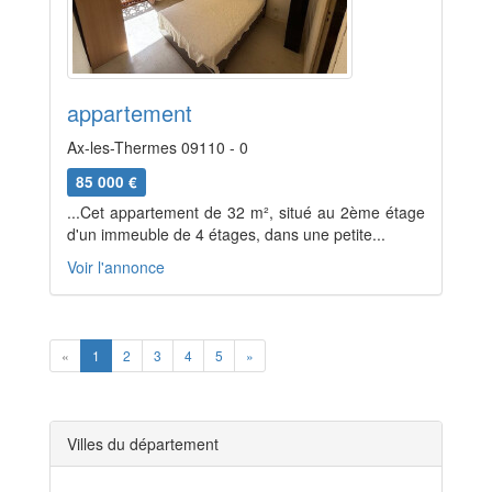
appartement
Ax-les-Thermes 09110 - 0
85 000 €
...Cet appartement de 32 m², situé au 2ème étage
d'un immeuble de 4 étages, dans une petite...
Voir l'annonce
Previous
Next
«
1
2
3
4
5
»
Villes du département