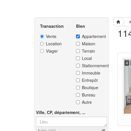
A
Transaction
Bien
Vente
Appartement
Location
Maison
Viager
Terrain
Local
4
Stationnement
Immeuble
Entrepôt
Boutique
Bureau
Autre
Ville, CP, département, ...
Aube (10)