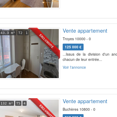
Vente appartement
43.3 m²
T2
1
EXCLUSIVITÉ
Troyes 10000 - 0
125 000 €
...Issus de la division d'un a
chacun de leur entrée...
Voir l'annonce
Vente appartement
132 m²
T5
4
EXCLUSIVITÉ
Buchères 10800 - 0