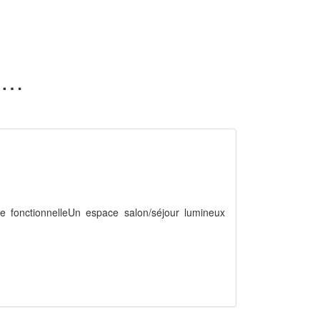
114 appartements en vente dans l'Aube (10)
e fonctionnelleUn espace salon/séjour lumineux