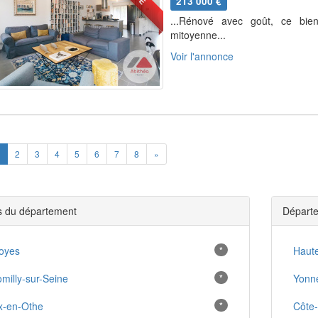
213 000 €
...Rénové avec goût, ce bie
mitoyenne...
Voir l'annonce
ious
Next
2
3
4
5
6
7
8
»
es du département
Départe
oyes
*
Haut
milly-sur-Seine
*
Yonn
x-en-Othe
*
Côte-