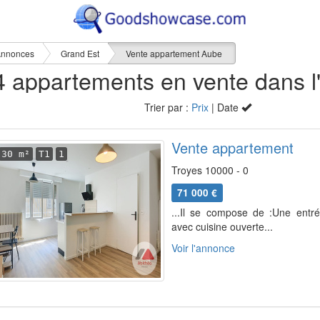
nnonces
Grand Est
Vente appartement Aube
Trier par :
Prix
| Date
Vente appartement
30 m²
T1
1
Troyes 10000 - 0
71 000 €
...Il se compose de :Une entré
avec cuisine ouverte...
Voir l'annonce