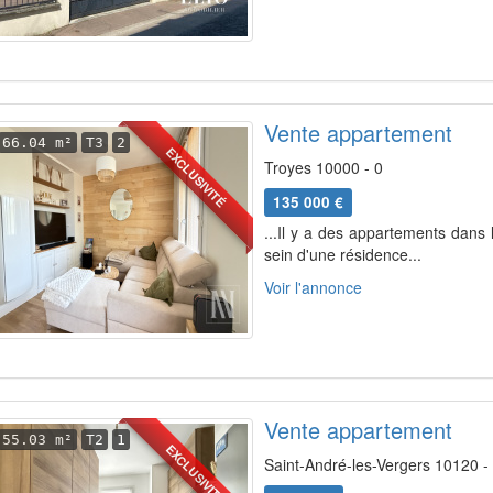
Vente appartement
66.04 m²
T3
2
EXCLUSIVITÉ
Troyes 10000 - 0
135 000 €
...Il y a des appartements dans
sein d'une résidence...
Voir l'annonce
Vente appartement
55.03 m²
T2
1
EXCLUSIVITÉ
Saint-André-les-Vergers 10120 -