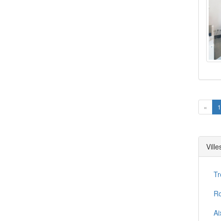
Prev
«
1
Vill
Tr
Ro
Ai