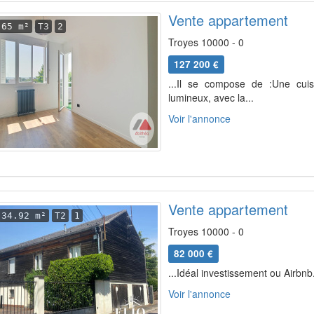
Vente appartement
65 m²
T3
2
Troyes 10000 - 0
127 200 €
...Il se compose de :Une cuis
lumineux, avec la...
Voir l'annonce
Vente appartement
34.92 m²
T2
1
Troyes 10000 - 0
82 000 €
...Idéal investissement ou Airbnb.
Voir l'annonce