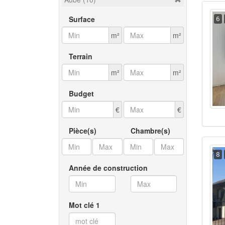
Surface
6
m²
m²
Terrain
m²
m²
Budget
€
€
Pièce(s)
Chambre(s)
8
Année de construction
Mot clé 1