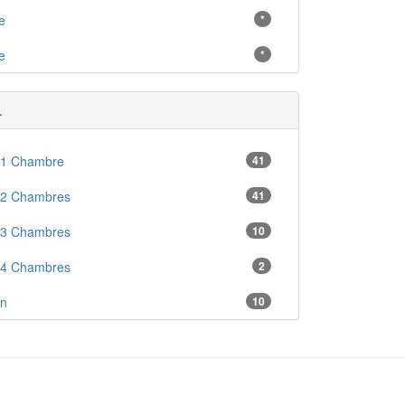
e
*
e
*
.
 1 Chambre
41
 2 Chambres
41
 3 Chambres
10
 4 Chambres
2
en
10
nne Usine
1
ré
4