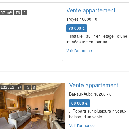
Vente appartement
57 m²
T3
2
Troyes 10000 - 0
70 000 €
...Installé au 1er étage d'un
immédiatement par sa...
Voir l'annonce
Vente appartement
122.12 m²
T5
3
Bar-sur-Aube 10200 - 0
89 000 €
...Réparti sur plusieurs niveau
balcon, d'un vaste...
Voir l'annonce