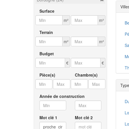
Vill
Surface
m²
m²
Be
Terrain
Pé
m²
m²
Sa
Budget
Mo
€
€
Th
Pièce(s)
Chambre(s)
Ex
Type
Ri
Année de construction
La
Du
La
Lo
Mot clé 1
Mot clé 2
L
Lo