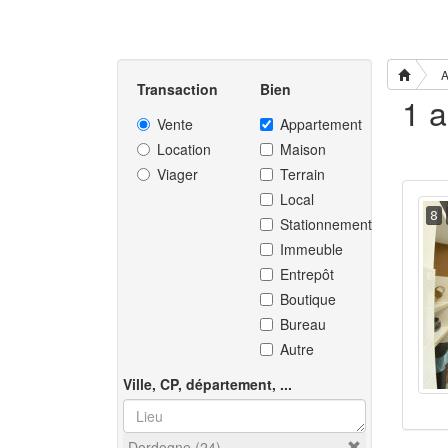
A
Transaction
Bien
Vente
Appartement
Location
Maison
Viager
Terrain
Local
8
Stationnement
Immeuble
Entrepôt
Boutique
Bureau
Autre
Ville, CP, département, ...
Dordogne (24)