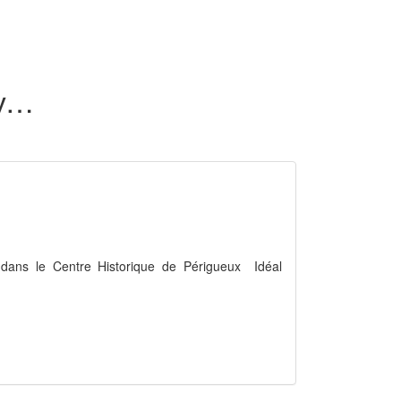
1 appartement proche cinéma en vente dans la Dordogne (24)
dans le Centre Historique de Périgueux  Idéal