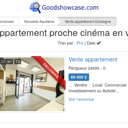
nnonces
Nouvelle-Aquitaine
Vente appartement Dordogne
Trier par :
Prix
| Date
Vente appartement
22 m²
T2
EXCLUSIVITÉ
Périgueux 24000 - 0
69 000 €
... Vendre : Local Commercial 
Investissement ou Activité...
Voir l'annonce