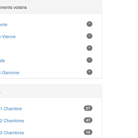
ments voisins
ente
*
e-Vienne
*
*
nde
*
t-Garonne
*
.
 1 Chambre
27
 2 Chambres
47
 3 Chambres
15