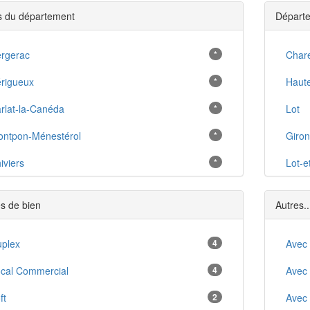
es du département
Départe
rgerac
*
Char
rigueux
*
Haut
rlat-la-Canéda
*
Lot
ntpon-Ménestérol
*
Giro
iviers
*
Lot-e
cideuil
*
s de bien
Autres..
bérac
*
linde
plex
4
*
Avec
 Coquille
cal Commercial
4
*
Avec
e Bugue
ft
2
*
Avec