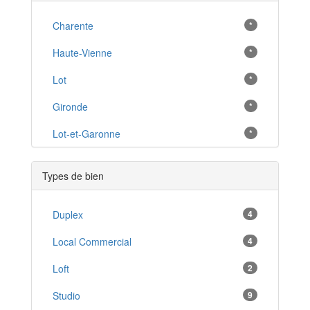
Lalinde
Charente
*
*
La Coquille
Haute-Vienne
*
*
Le Bugue
Lot
*
*
Belvès
Gironde
*
*
La Force
Lot-et-Garonne
*
*
Mussidan
*
Types de bien
Terrasson-Lavilledieu
*
Trélissac
Duplex
4
*
Hautefort
Local Commercial
4
*
Saint-Cyprien
Loft
2
*
Le Buisson-de-Cadouin
Studio
9
*