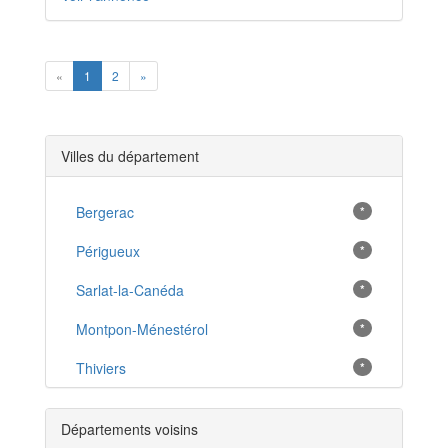
Previous
Next
«
1
2
»
Villes du département
Bergerac
*
Périgueux
*
Sarlat-la-Canéda
*
Montpon-Ménestérol
*
Thiviers
*
Excideuil
*
Départements voisins
Ribérac
*