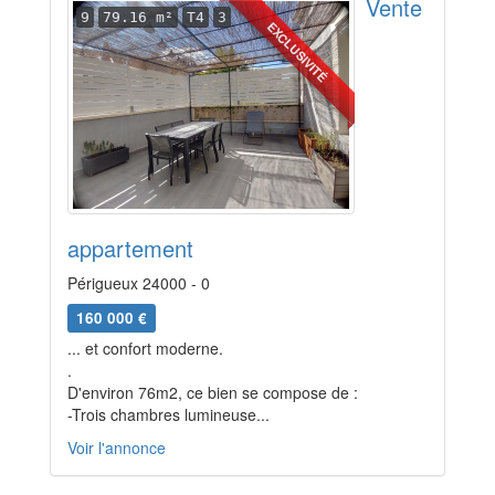
Vente
9
79.16 m²
T4
3
EXCLUSIVITÉ
appartement
Périgueux 24000 - 0
160 000 €
... et confort moderne.
.
D'environ 76m2, ce bien se compose de :
-Trois chambres lumineuse...
Voir l'annonce