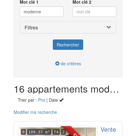
Mot clé 1
Mot clé 2
Filtres
de critères
16 appartements moderne en vente dans la Dordogne (24)
Trier par :
Prix
| Date
Modifier ma recherche
Vente
9
109.37 m²
T4
2