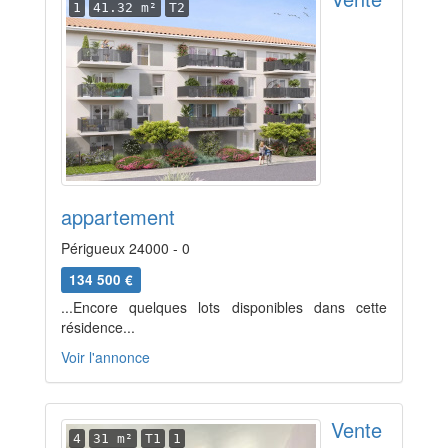
1
41.32 m²
T2
appartement
Périgueux 24000 - 0
134 500 €
...Encore quelques lots disponibles dans cette
résidence...
Voir l'annonce
Vente
4
31 m²
T1
1