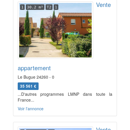
Vente
1
30.2 m²
T2
1
appartement
Le Bugue 24260 - 0
35 561 €
...D'autres programmes LMNP dans toute la
France...
Voir l'annonce
Vente