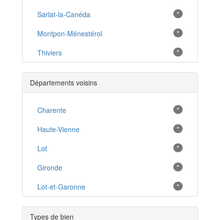
Sarlat-la-Canéda
*
Montpon-Ménestérol
*
Thiviers
*
Excideuil
*
Départements voisins
Ribérac
*
Lalinde
Charente
*
*
La Coquille
Haute-Vienne
*
*
Le Bugue
Lot
*
*
Belvès
Gironde
*
*
La Force
Lot-et-Garonne
*
*
Mussidan
*
Types de bien