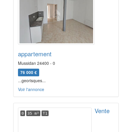
appartement
Mussidan 24400 - 0
76 000 €
...georisques...
Voir l'annonce
Vente
0
35 m²
T1