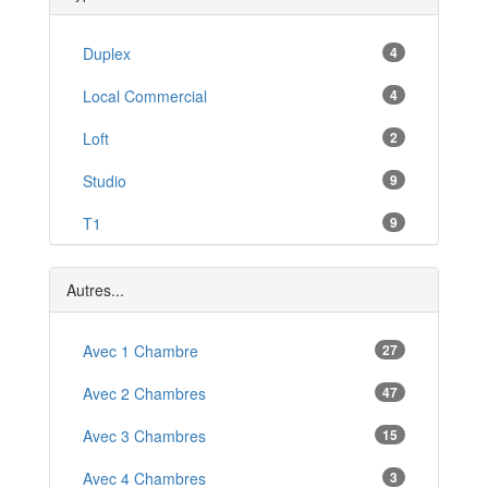
Terrasson-Lavilledieu
*
Trélissac
Duplex
4
*
Hautefort
Local Commercial
4
*
Saint-Cyprien
Loft
2
*
Le Buisson-de-Cadouin
Studio
9
*
Lamothe-Montravel
T1
9
*
Vélines
T1 Bis
1
*
Autres...
T2
28
T3
Avec 1 Chambre
44
27
T4
Avec 2 Chambres
22
47
T5
Avec 3 Chambres
15
1
T6
Avec 4 Chambres
2
3