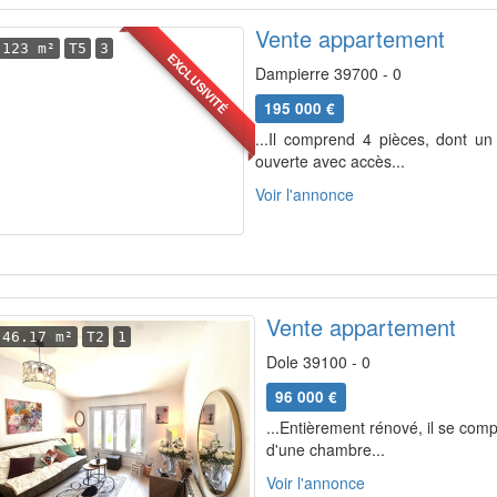
Vente appartement
123 m²
T5
3
EXCLUSIVITÉ
Dampierre 39700 - 0
195 000 €
...Il comprend 4 pièces, dont un
ouverte avec accès...
Voir l'annonce
Vente appartement
46.17 m²
T2
1
Dole 39100 - 0
96 000 €
...Entièrement rénové, il se com
d'une chambre...
Voir l'annonce