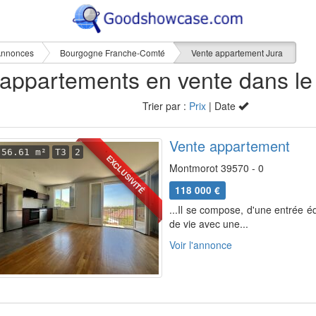
nnonces
Bourgogne Franche-Comté
Vente appartement Jura
Trier par :
Prix
| Date
Vente appartement
56.61 m²
T3
2
EXCLUSIVITÉ
Montmorot 39570 - 0
118 000 €
...Il se compose, d'une entrée é
de vie avec une...
Voir l'annonce