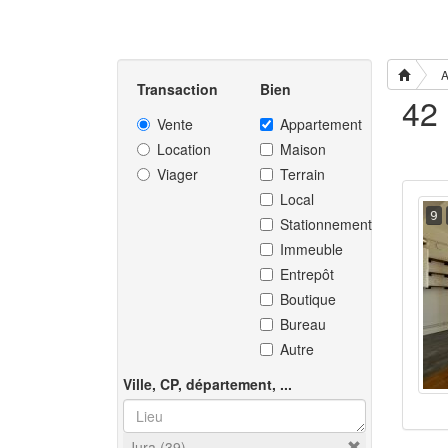
A
Transaction
Bien
Vente
Appartement
Location
Maison
Viager
Terrain
Local
9
Stationnement
Immeuble
Entrepôt
Boutique
Bureau
Autre
Ville, CP, département, ...
Jura (39)