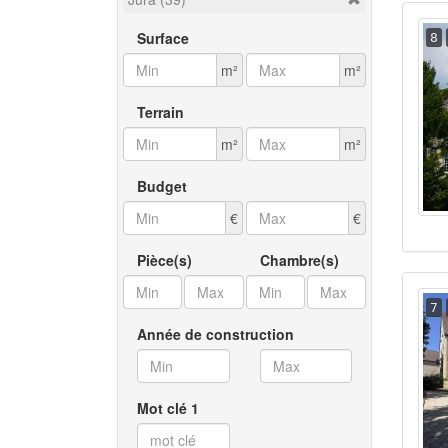
Surface
8
m²
m²
Terrain
m²
m²
Budget
€
€
Pièce(s)
Chambre(s)
7
Année de construction
Mot clé 1