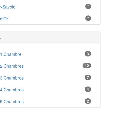
e-Savoie
*
d'Or
*
.
 1 Chambre
3
 2 Chambres
12
 3 Chambres
7
 4 Chambres
4
 5 Chambres
2
en
5
en Couvent
1