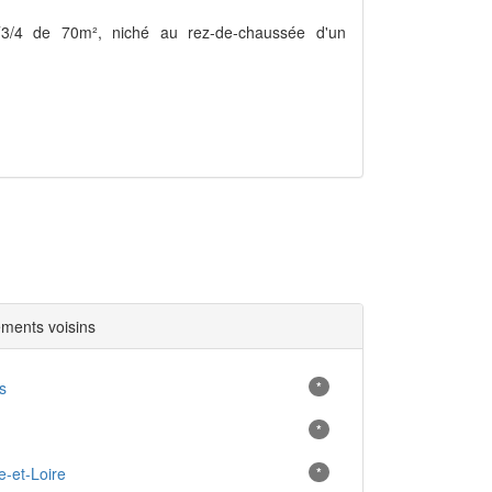
T3/4 de 70m², niché au rez-de-chaussée d'un
ments voisins
s
*
*
-et-Loire
*