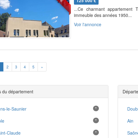
125 000 €
...Ce charmant appartement 
immeuble des années 1950...
Voir l'annonce
ious
Next
2
3
4
5
»
es du département
Départe
ns-le-Saunier
*
Doub
le
*
Ain
int-Claude
*
Saône