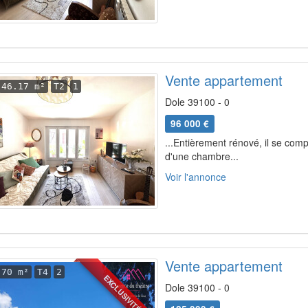
Vente appartement
46.17 m²
T2
1
Dole 39100 - 0
96 000 €
...Entièrement rénové, il se com
d'une chambre...
Voir l'annonce
Vente appartement
70 m²
T4
2
EXCLUSIVITÉ
Dole 39100 - 0