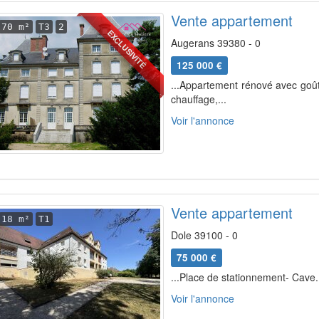
Vente appartement
70 m²
T3
2
EXCLUSIVITÉ
Augerans 39380 - 0
125 000 €
...Appartement rénové avec goût
chauffage,...
Voir l'annonce
Vente appartement
18 m²
T1
Dole 39100 - 0
75 000 €
...Place de stationnement- Cave.
Voir l'annonce