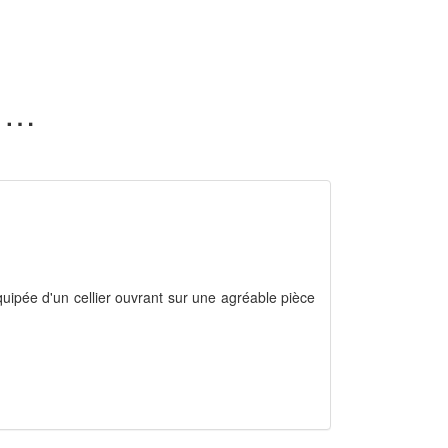
42 appartements en vente dans le Jura (39)
quipée d'un cellier ouvrant sur une agréable pièce