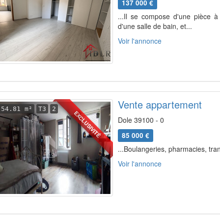
137 000 €
...Il se compose d'une pièce 
d'une salle de bain, et...
Voir l'annonce
Vente appartement
54.81 m²
T3
2
EXCLUSIVITÉ
Dole 39100 - 0
85 000 €
...Boulangeries, pharmacies, tra
Voir l'annonce