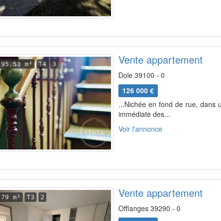
Vente appartement
95.53 m²
T4
3
Dole 39100 - 0
126 000 €
...Nichée en fond de rue, dans 
immédiate des...
Voir l'annonce
Vente appartement
79 m²
T3
2
Offlanges 39290 - 0