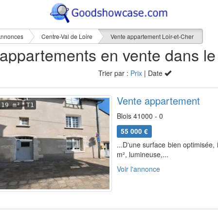
nnonces
Centre-Val de Loire
Vente appartement Loir-et-Cher
Trier par :
Prix
| Date
Vente appartement
19 m²
T1
Blois 41000 - 0
55 000 €
...D'une surface bien optimisée,
m², lumineuse,...
Voir l'annonce