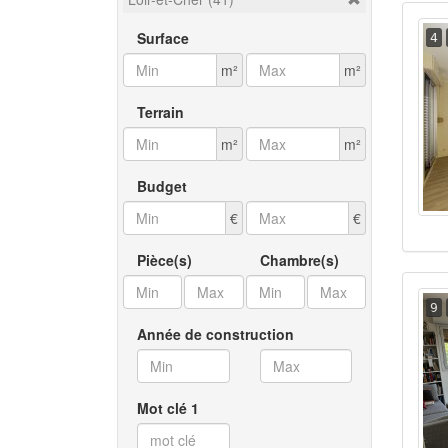
Surface
4
m²
m²
Terrain
m²
m²
Budget
€
€
Pièce(s)
Chambre(s)
9
Année de construction
Mot clé 1