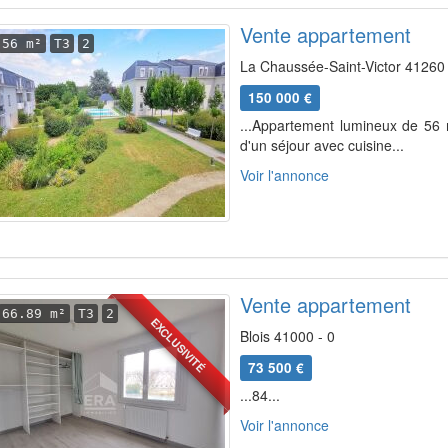
Vente appartement
56 m²
T3
2
La Chaussée-Saint-Victor 41260 
150 000 €
...Appartement lumineux de 56
d'un séjour avec cuisine...
Voir l'annonce
Vente appartement
66.89 m²
T3
2
EXCLUSIVITÉ
Blois 41000 - 0
73 500 €
...84...
Voir l'annonce