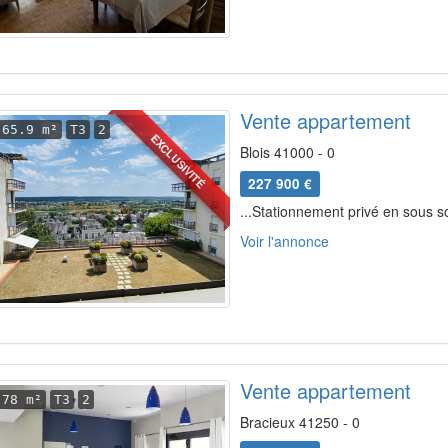
Vente appartement
65.9 m²
T3
2
EXCLUSIVITÉ
Blois 41000 - 0
227 900 €
...Stationnement privé en sous so
Voir l'annonce
Vente appartement
78 m²
T3
2
Bracieux 41250 - 0