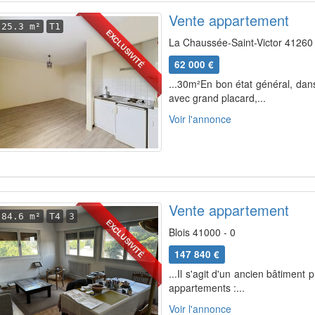
Vente appartement
25.3 m²
T1
EXCLUSIVITÉ
La Chaussée-Saint-Victor 41260 
62 000 €
...30m²En bon état général, dan
avec grand placard,...
Voir l'annonce
Vente appartement
84.6 m²
T4
3
EXCLUSIVITÉ
Blois 41000 - 0
147 840 €
...Il s'agit d'un ancien bâtiment
appartements :...
Voir l'annonce