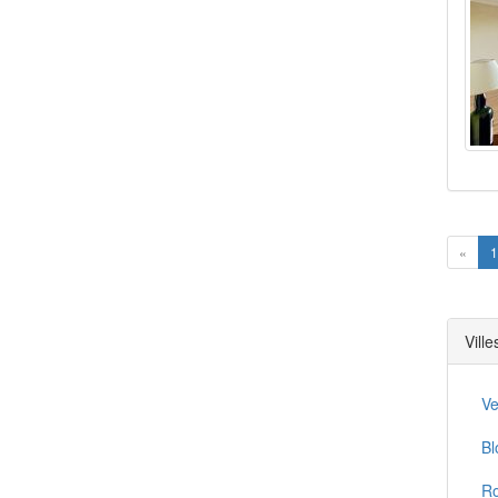
Prev
«
1
Vill
V
Bl
Ro