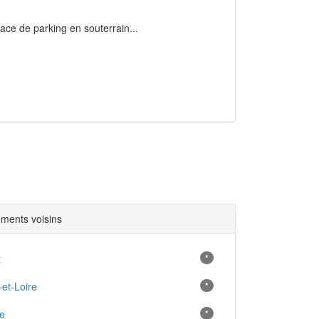
ace de parking en souterrain...
ments voisins
t
*
-et-Loire
*
e
*