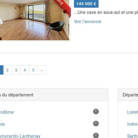
144 000 €
...Une cave en sous-sol et une pl
Voir l'annonce
ious
Next
2
3
4
5
»
es du département
Départe
endôme
*
Loire
ois
*
Indre
morantin-Lanthenay
*
Sarth