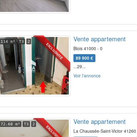
Vente appartement
114 m²
T3
2
EXCLUSIVITÉ
Blois 41000 - 0
89 900 €
...29...
Voir l'annonce
Vente appartement
72.68 m²
T3
2
EXCLUSIVITÉ
La Chaussée-Saint-Victor 41260 