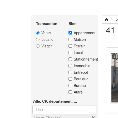
A
Transaction
Bien
Vente
Appartement
Location
Maison
Viager
Terrain
Local
4
Stationnement
Immeuble
Entrepôt
Boutique
Bureau
Autre
Ville, CP, département, ...
Loir-et-Cher (41)