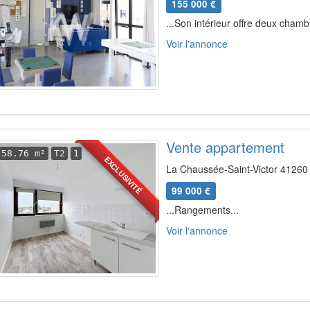
155 000 €
...Son intérieur offre deux cham
Voir l'annonce
Vente appartement
58.76 m²
T2
1
EXCLUSIVITÉ
La Chaussée-Saint-Victor 41260 
99 000 €
...Rangements...
Voir l'annonce