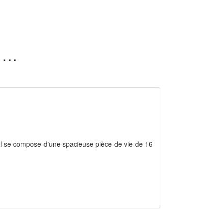
41 appartements en vente dans le Loir-et-Cher (41)
 il se compose d'une spacieuse pièce de vie de 16