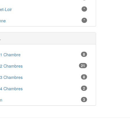
et-Loir
*
nne
*
.
 1 Chambre
8
 2 Chambres
21
 3 Chambres
8
 4 Chambres
2
en
3
ré
1
 Ascenseur
14