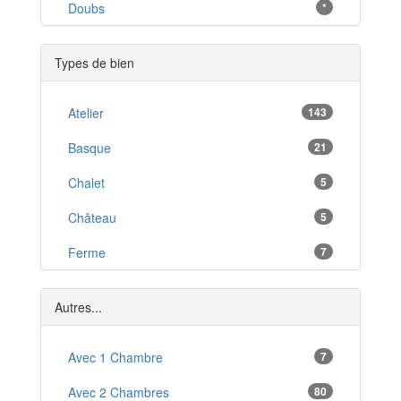
Rosenau
Doubs
*
*
Sierentz
*
Types de bien
Kingersheim
*
Rixheim
Atelier
143
*
Huningue
Basque
21
*
Schlierbach
Chalet
5
*
Seppois-le-Bas
Château
5
*
Bartenheim
Ferme
7
*
Soultz-Haut-Rhin
Hangar
1
*
Autres...
Local Commercial
5
Studio
Avec 1 Chambre
1
7
T1
Avec 2 Chambres
80
1