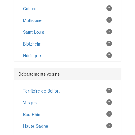
Colmar
*
Mulhouse
*
Saint-Louis
*
Blotzheim
*
Hésingue
*
Village-Neuf
*
Départements voisins
Riedisheim
*
Illzach
Territoire de Belfort
*
*
Kembs
Vosges
*
*
Altkirch
Bas-Rhin
*
*
Wittenheim
Haute-Saône
*
*