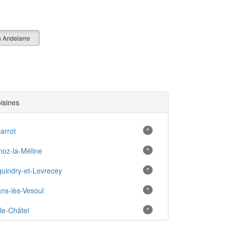
n Andelarre
oisines
arrot
*
oz-la-Méline
*
guindry-et-Levrecey
*
ns-lès-Vesoul
*
-le-Châtel
*