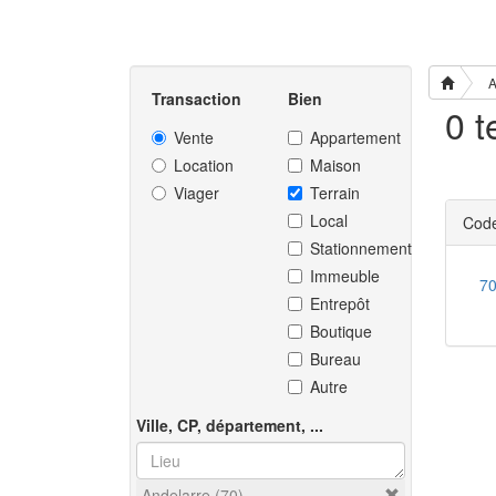
A
Transaction
Bien
0 t
Vente
Appartement
Location
Maison
Viager
Terrain
Local
Code
Stationnement
Immeuble
7
Entrepôt
Boutique
Bureau
Autre
Ville, CP, département, ...
Andelarre (70)