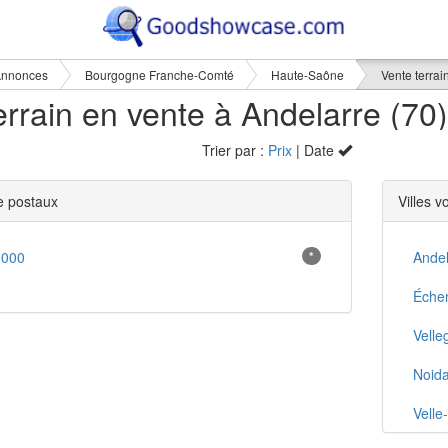
nnonces
Bourgogne Franche-Comté
Haute-Saône
Vente terrai
errain en vente à Andelarre (70)
Trier par :
Prix
| Date
 postaux
Villes v
0000
*
Andel
Échen
Velle
Noida
Velle