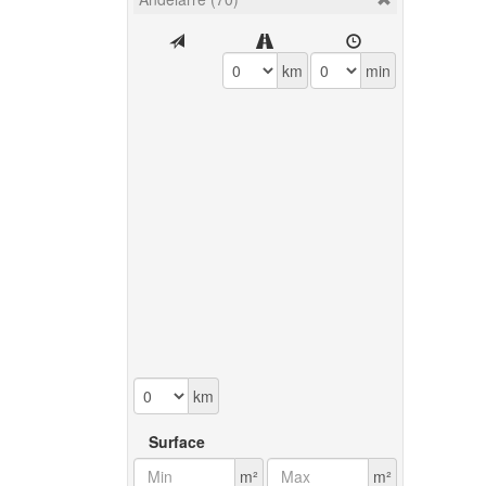
km
min
km
Surface
m²
m²