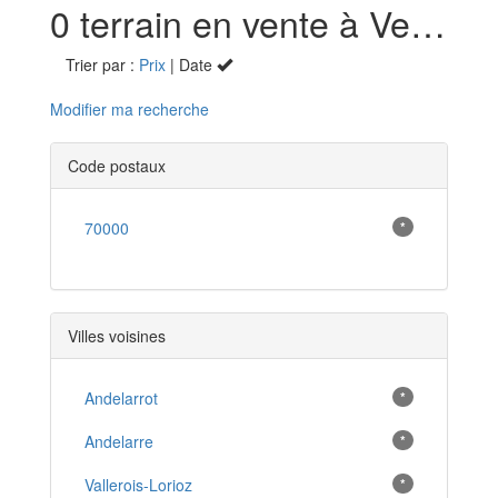
0 terrain en vente à Velleguindry-et-Levrecey (70)
Trier par :
Prix
| Date
Modifier ma recherche
Code postaux
70000
*
Villes voisines
Andelarrot
*
Andelarre
*
Vallerois-Lorioz
*