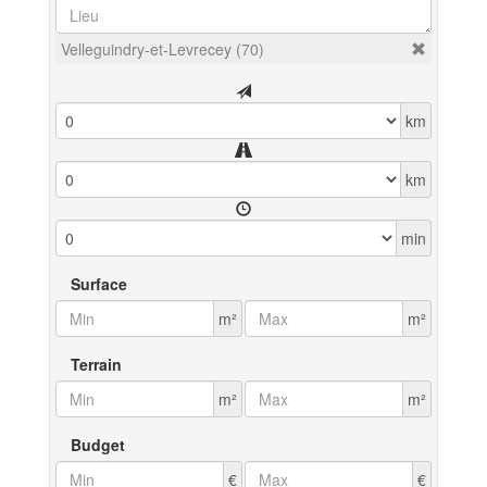
Velleguindry-et-Levrecey (70)
km
km
min
Surface
m²
m²
Terrain
m²
m²
Budget
€
€