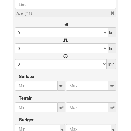
Azé (71)
km
km
min
Surface
m²
m²
Terrain
m²
m²
Budget
€
€