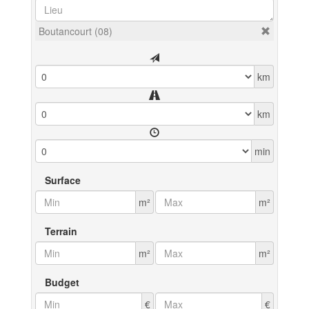
Boutancourt (08)
km
km
min
Surface
m²
m²
Terrain
m²
m²
Budget
€
€