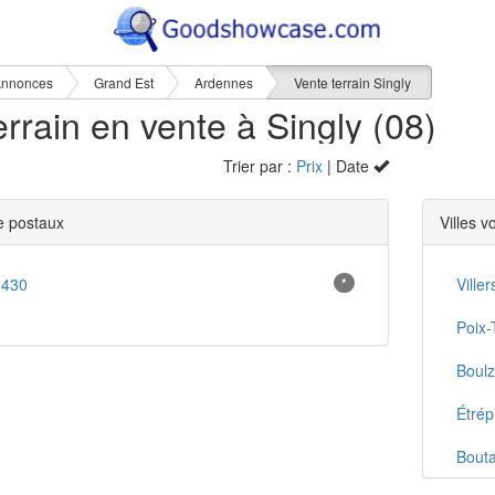
nnonces
Grand Est
Ardennes
Vente terrain Singly
errain en vente à Singly (08)
Trier par :
Prix
| Date
 postaux
Villes v
8430
*
Viller
Poix-
Boulz
Étrép
Bouta