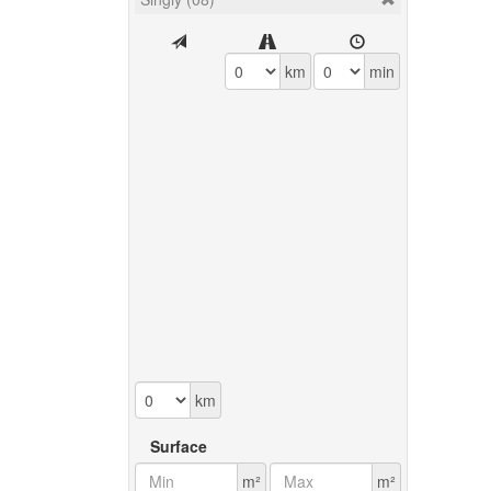
km
min
km
Surface
m²
m²