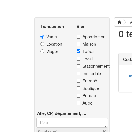
A
Transaction
Bien
0 t
Vente
Appartement
Location
Maison
Viager
Terrain
Local
Code
Stationnement
Immeuble
0
Entrepôt
Boutique
Bureau
Autre
Ville, CP, département, ...
Singly (08)