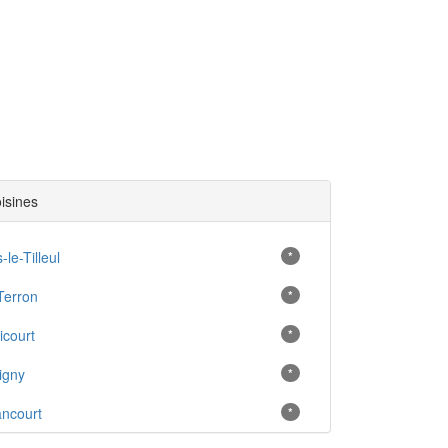
oisines
s-le-Tilleul
*
Terron
*
icourt
*
igny
*
ncourt
*