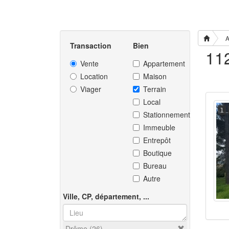
A
Transaction
Bien
Vente
Appartement
Location
Maison
Viager
Terrain
Local
1
Stationnement
Immeuble
Entrepôt
Boutique
Bureau
Autre
Ville, CP, département, ...
Drôme (26)