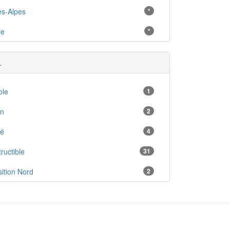
s-Alpes
*
ne
*
.
ole
1
en
2
ré
4
ructible
31
ition Nord
2
ition Sud
7
duelle
3