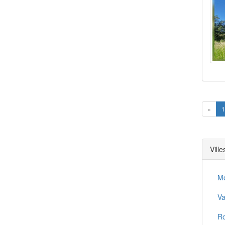
Prev
«
1
Vill
Mo
Va
Ro