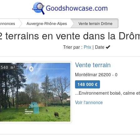
nnonces
Auvergne-Rhône-Alpes
Vente terrain Drôme
Trier par :
Prix
| Date
Vente terrain
540 m²
Montélimar 26200 - 0
148 000 €
...Environnement boisé, calme et
Voir l'annonce