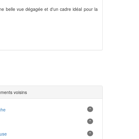
une belle vue dégagée et d'un cadre idéal pour la
ments voisins
che
*
*
luse
*