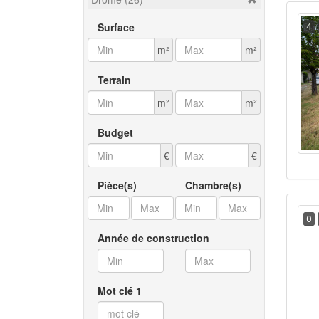
Surface
4
m²
m²
Terrain
m²
m²
Budget
€
€
Pièce(s)
Chambre(s)
0
Année de construction
Mot clé 1