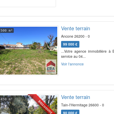
Vente terrain
500 m²
Ancone 26200 - 0
99 000 €
...Votre agence immobilière 
service au 04...
Voir l'annonce
Vente terrain
450 m²
EXCLUSIVITÉ
Tain-l'Hermitage 26600 - 0
90 000 €