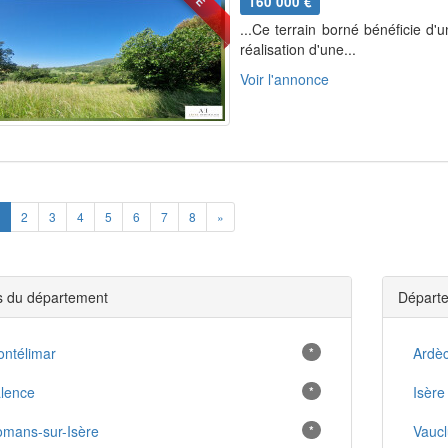
160 000 €
...Ce terrain borné bénéficie d'
réalisation d'une...
Voir l'annonce
ious
Next
2
3
4
5
6
7
8
»
es du département
Départe
ntélimar
*
Ardè
lence
*
Isère
mans-sur-Isère
*
Vauc