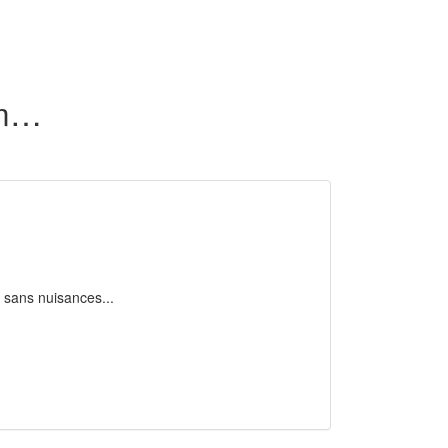
112 terrains en vente dans la Drôme (26)
 sans nuisances...