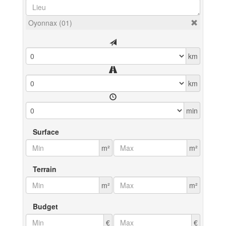
Oyonnax (01)
km
km
min
Surface
m²
m²
Terrain
m²
m²
Budget
€
€