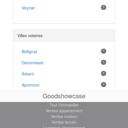
Veyziat
*
Villes voisines
Bellignat
*
Géovreisset
*
Arbent
*
Apremont
*
Goodshowcase
Groissiat
*
Tout l'immobilier
Samognat
*
Ventes appartement
Ventes maison
Martignat
*
Ventes terrain
Locations appartement