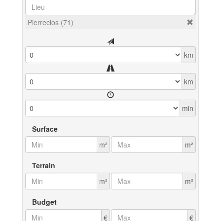
Pierreclos (71)
km
km
min
Surface
m²
m²
Terrain
m²
m²
Budget
€
€