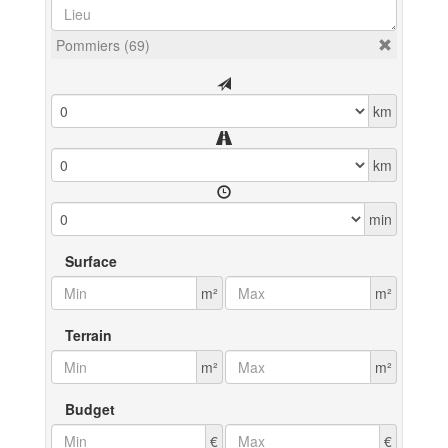
Pommiers (69)
km
km
min
Surface
m²
m²
Terrain
m²
m²
Budget
€
€