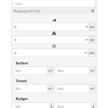
Rougegoutte (90)
km
km
min
Surface
m²
m²
Terrain
m²
m²
Budget
€
€