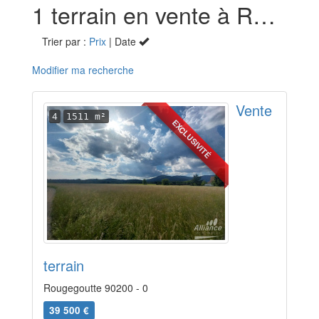
1 terrain en vente à Rougegoutte (90)
Trier par :
Prix
| Date
Modifier ma recherche
Vente
4
1511 m²
EXCLUSIVITÉ
terrain
Rougegoutte 90200 - 0
39 500 €