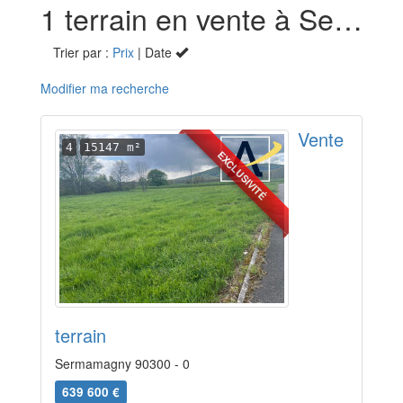
1 terrain en vente à Sermamagny (90)
Trier par :
Prix
| Date
Modifier ma recherche
Vente
4
15147 m²
EXCLUSIVITÉ
terrain
Sermamagny 90300 - 0
639 600 €