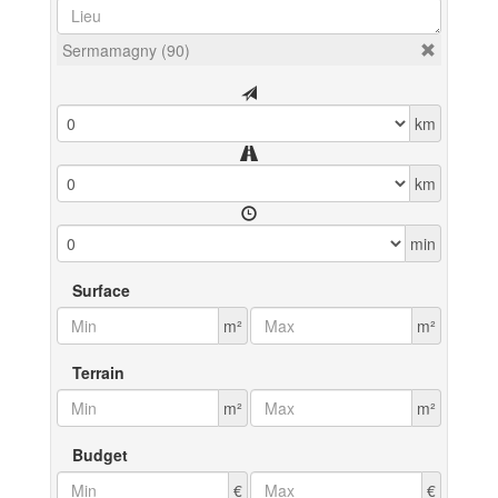
Sermamagny (90)
km
km
min
Surface
m²
m²
Terrain
m²
m²
Budget
€
€