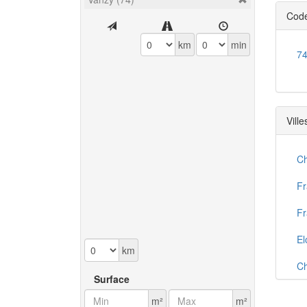
Code
km
min
7
Ville
C
Fr
Fr
El
km
Ch
Surface
Us
m²
m²