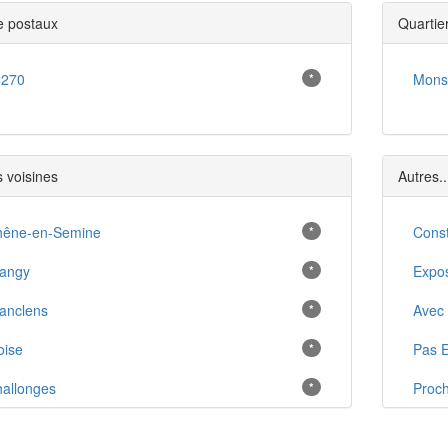
 postaux
Quartie
4270
*
Mons
s voisines
Autres..
hêne-en-Semine
*
Const
angy
*
Expos
anclens
*
Avec 
oise
*
Pas E
allonges
*
Proch
inens
*
Proc