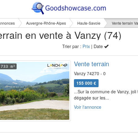
nnonces
Auvergne-Rhône-Alpes
Haute-Savoie
Vente terrain V
errain en vente à Vanzy (74)
Trier par :
Prix
| Date
Vente terrain
733 m²
Vanzy 74270 - 0
155 000 €
...Sur la commune de Vanzy, joli
dégagée sur les...
Voir l'annonce