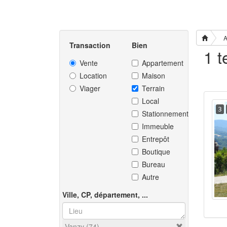
A
Transaction
Bien
1 t
Vente
Appartement
Location
Maison
Viager
Terrain
Local
3
Stationnement
Immeuble
Entrepôt
Boutique
Bureau
Autre
Ville, CP, département, ...
Vanzy (74)