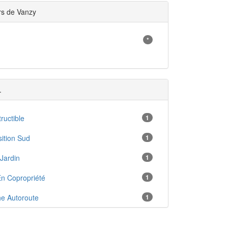
rs de Vanzy
*
.
ructible
1
ition Sud
1
Jardin
1
n Copropriété
1
e Autoroute
1
he Commerces
1