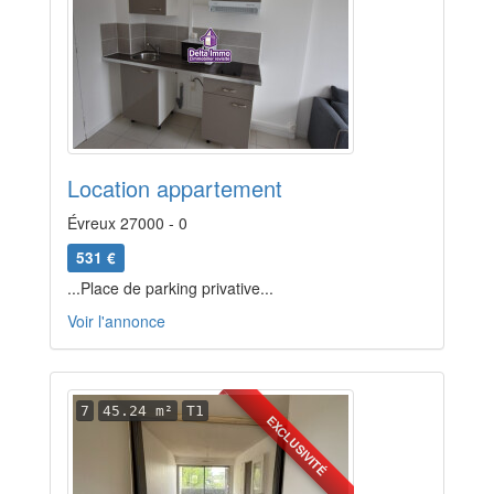
Location appartement
Évreux 27000 - 0
531 €
...Place de parking privative...
Voir l'annonce
7
45.24 m²
T1
EXCLUSIVITÉ