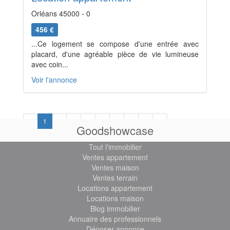
Orléans 45000 - 0
456 €
...Ce logement se compose d'une entrée avec
placard, d'une agréable pièce de vie lumineuse
avec coin...
Voir l'annonce
Previous
Next
«
1
2
3
4
5
6
7
8
»
Goodshowcase
Tout l'immobilier
Ventes appartement
Ventes maison
Ventes terrain
Locations appartement
Locations maison
Blog immobilier
Annuaire des professionnels
Déposer annonce