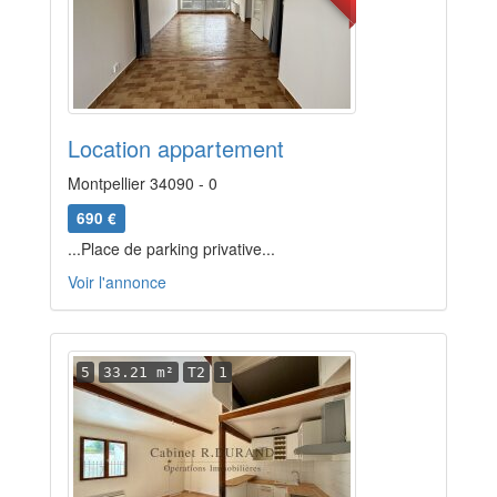
Location appartement
Montpellier 34090 - 0
690 €
...Place de parking privative...
Voir l'annonce
5
33.21 m²
T2
1