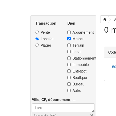
A
Transaction
Bien
0 m
Vente
Appartement
Location
Maison
Viager
Terrain
Local
Code
Stationnement
Immeuble
5
Entrepôt
Boutique
Bureau
Autre
Ville, CP, département, ...
Ancteville (50)