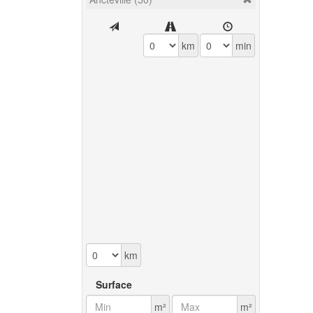
km
min
km
Surface
m²
m²