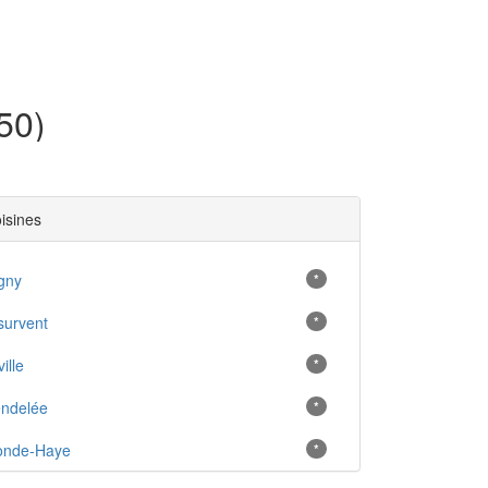
50)
oisines
gny
*
survent
*
ille
*
endelée
*
onde-Haye
*