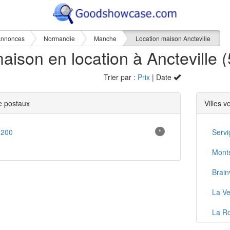
nnonces
Normandie
Manche
Location maison Ancteville
aison en location à Ancteville (
Trier par :
Prix
| Date
 postaux
Villes v
0200
*
Servi
Mont
Brainv
La V
La R