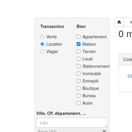
A
Transaction
Bien
0 m
Vente
Appartement
Location
Maison
Viager
Terrain
Local
Code
Stationnement
Immeuble
6
Entrepôt
Boutique
Bureau
Autre
Ville, CP, département, ...
Anvin (62)