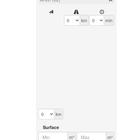
km
min
km
Surface
m²
m²