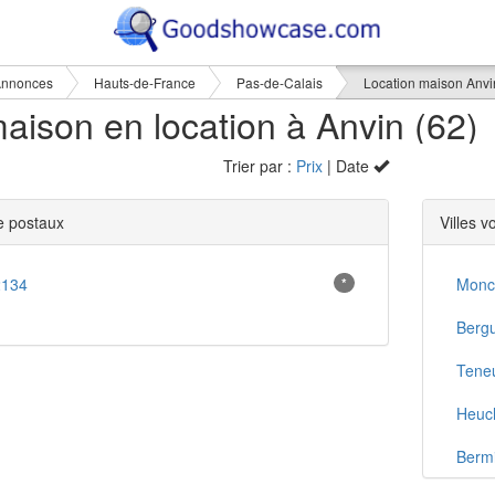
nnonces
Hauts-de-France
Pas-de-Calais
Location maison Anvi
aison en location à Anvin (62)
Trier par :
Prix
| Date
 postaux
Villes v
2134
*
Monc
Berg
Tene
Heuc
Bermi