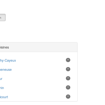
n
oisines
hy-Cayeux
*
ueneuse
*
ur
*
hin
*
court
*