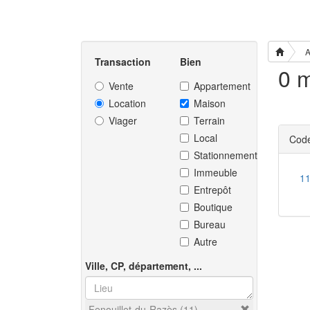
A
Transaction
Bien
Vente
Appartement
Location
Maison
Viager
Terrain
Local
Code
Stationnement
Immeuble
1
Entrepôt
Boutique
Bureau
Autre
Ville, CP, département, ...
Fenouillet-du-Razès (11)