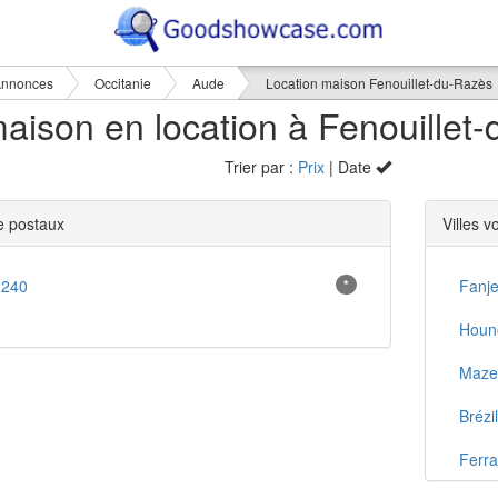
nnonces
Occitanie
Aude
Location maison Fenouillet-du-Razès
Trier par :
Prix
| Date
 postaux
Villes v
1240
*
Fanj
Houn
Maze
Brézi
Ferr