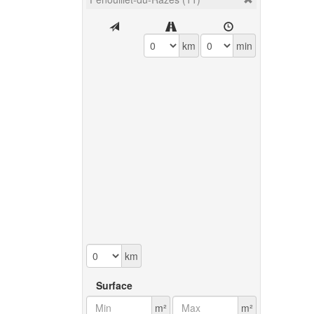
km
min
km
Surface
m²
m²