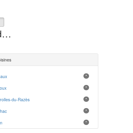
0 maison en location à Fenouillet-du-Razès (11)
oisines
eaux
*
oux
*
rolles-du-Razès
*
lhac
*
an
*