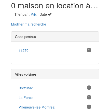
0 maison en location à Lasserre-de-Prouille (11)
Trier par :
Prix
| Date
Modifier ma recherche
Code postaux
11270
*
Villes voisines
Brézilhac
*
La Force
*
Villeneuve-lès-Montréal
*