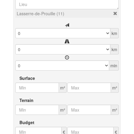
Lasserre-de-Prouille (11)
km
km
min
Surface
m²
m²
Terrain
m²
m²
Budget
€
€