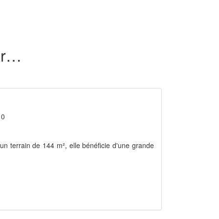
19 maisons en location dans le Gard (30)
 0
 un terrain de 144 m², elle bénéficie d'une grande