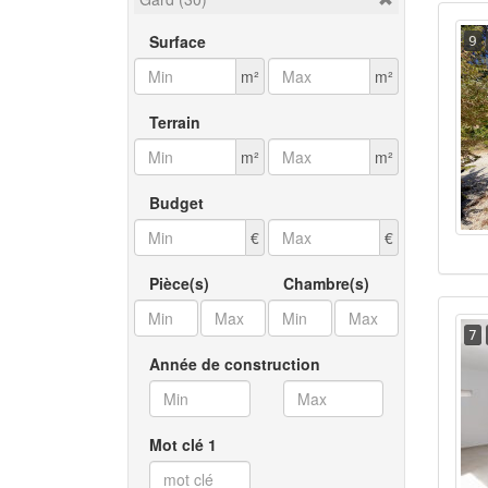
Surface
9
m²
m²
Terrain
m²
m²
Budget
€
€
Pièce(s)
Chambre(s)
7
Année de construction
Mot clé 1