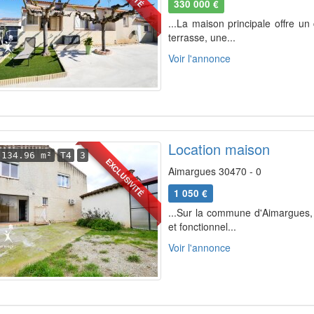
330 000 €
...La maison principale offre u
terrasse, une...
Voir l'annonce
Location maison
134.96 m²
T4
3
EXCLUSIVITÉ
Aimargues 30470 - 0
1 050 €
...Sur la commune d'Aimargues, 
et fonctionnel...
Voir l'annonce