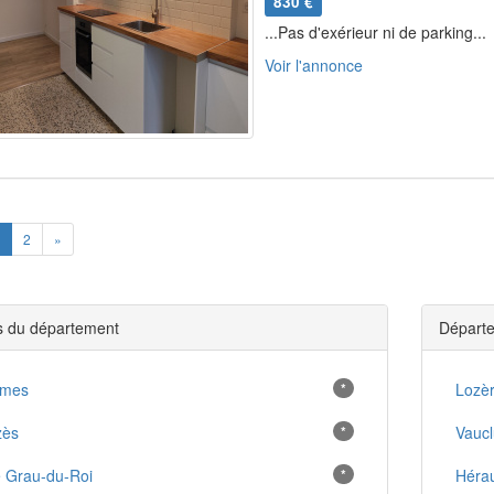
830 €
...Pas d'exérieur ni de parking...
Voir l'annonce
ious
Next
2
»
es du département
Départe
îmes
*
Lozè
zès
*
Vauc
 Grau-du-Roi
*
Hérau