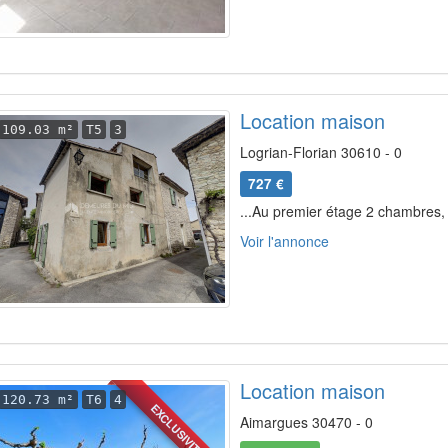
Location maison
109.03 m²
T5
3
Logrian-Florian 30610 - 0
727 €
...Au premier étage 2 chambres, 
Voir l'annonce
Location maison
120.73 m²
T6
4
EXCLUSIVITÉ
Aimargues 30470 - 0