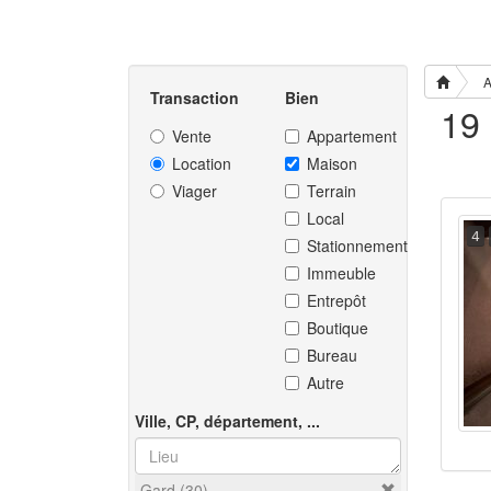
A
Transaction
Bien
Vente
Appartement
Location
Maison
Viager
Terrain
Local
4
Stationnement
Immeuble
Entrepôt
Boutique
Bureau
Autre
Ville, CP, département, ...
Gard (30)