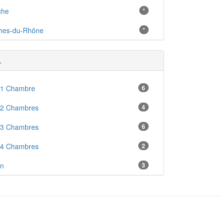
che
*
hes-du-Rhône
*
.
 1 Chambre
6
 2 Chambres
4
 3 Chambres
6
 4 Chambres
2
en
3
enne
1
ré
2