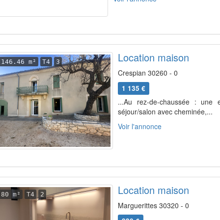
Location maison
146.46 m²
T4
3
Crespian 30260 - 0
1 135 €
...Au rez-de-chaussée : une 
séjour/salon avec cheminée,...
Voir l'annonce
Location maison
80 m²
T4
2
Marguerittes 30320 - 0