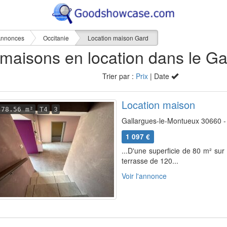
nnonces
Occitanie
Location maison Gard
Trier par :
Prix
| Date
Location maison
78.56 m²
T4
3
Gallargues-le-Montueux 30660 -
1 097 €
...D'une superficie de 80 m² sur
terrasse de 120...
Voir l'annonce