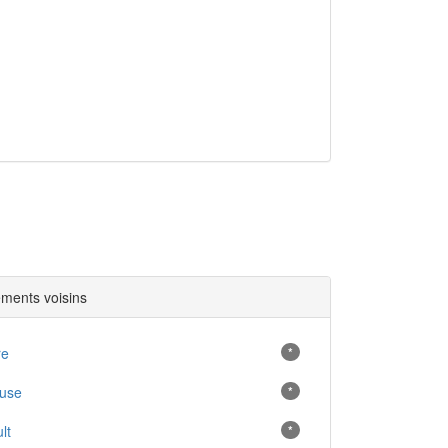
ments voisins
re
*
luse
*
lt
*