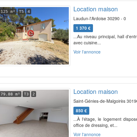
Location maison
125 m²
T5
4
Laudun-l'Ardoise 30290 - 0
1 370 €
...Au niveau principal, hall d'e
avec cuisine...
Voir l'annonce
Location maison
79.88 m²
T3
2
Saint-Génies-de-Malgoirès 3019
850 €
...À l'étage, le logement disp
office de dressing, et...
Voir l'annonce