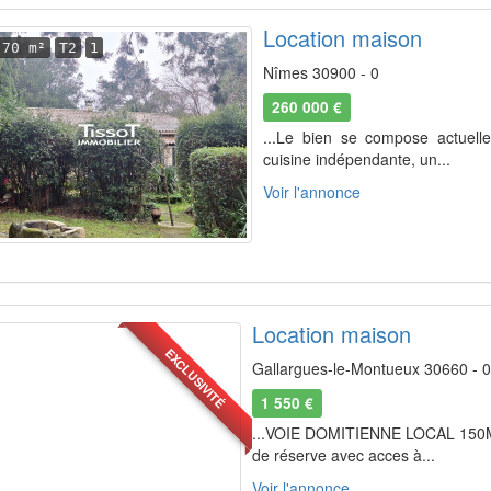
Location maison
70 m²
T2
1
Nîmes 30900 - 0
260 000 €
...Le bien se compose actuell
cuisine indépendante, un...
Voir l'annonce
Location maison
EXCLUSIVITÉ
Gallargues-le-Montueux 30660 - 0
1 550 €
...VOIE DOMITIENNE LOCAL 150M²
de réserve avec acces à...
Voir l'annonce