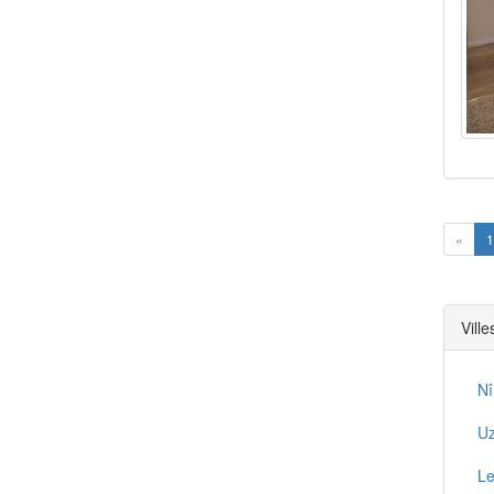
Prev
«
1
Vill
N
U
Le