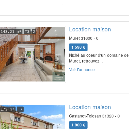
Location maison
143.21 m²
T3
2
Muret 31600 - 0
1 590 €
Niché au coeur d'un domaine de p
Muret, retrouvez...
Voir l'annonce
Location maison
173 m²
T7
Castanet-Tolosan 31320 - 0
1 900 €