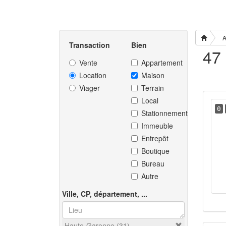
A
Transaction
Bien
Vente
Appartement
Location
Maison
Viager
Terrain
Local
0
Stationnement
Immeuble
Entrepôt
Boutique
Bureau
Autre
Ville, CP, département, ...
Haute-Garonne (31)