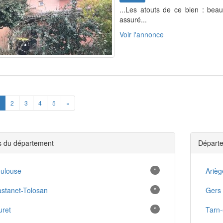
...Les atouts de ce bien : bea
assuré...
Voir l'annonce
ious
Next
2
3
4
5
»
es du département
Départe
ulouse
*
Arièg
stanet-Tolosan
*
Gers
ret
*
Tarn