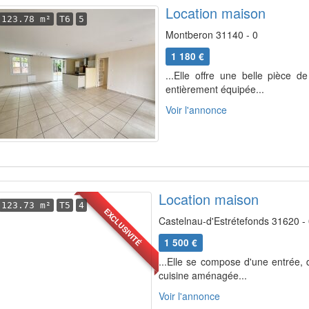
Location maison
123.78 m²
T6
5
Montberon 31140 - 0
1 180 €
...Elle offre une belle pièce
entièrement équipée...
Voir l'annonce
Location maison
123.73 m²
T5
4
EXCLUSIVITÉ
Castelnau-d'Estrétefonds 31620 -
1 500 €
...Elle se compose d'une entrée, 
cuisine aménagée...
Voir l'annonce