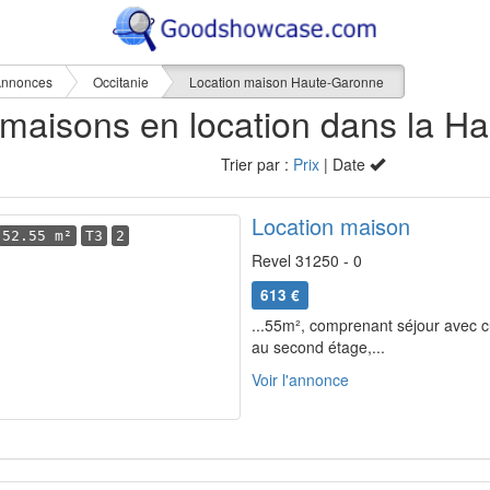
nnonces
Occitanie
Location maison Haute-Garonne
4
Trier par :
Prix
| Date
Location maison
52.55 m²
T3
2
Revel 31250 - 0
613 €
...55m², comprenant séjour avec c
au second étage,...
Voir l'annonce