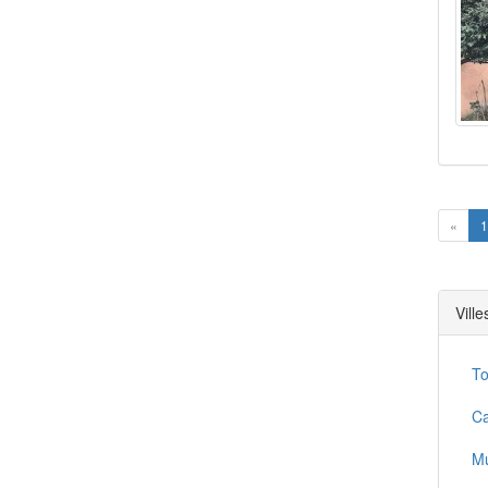
Prev
«
1
Vill
To
Ca
Mu