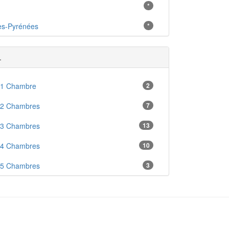
*
es-Pyrénées
*
.
 1 Chambre
2
 2 Chambres
7
 3 Chambres
13
 4 Chambres
10
 5 Chambres
3
en
1
enne
1
ré
10