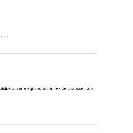
7 maisons en location dans la Haute-Garonne (31)
uisine ouverte équipé, wc au rez de chaussé, puis