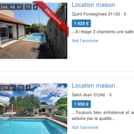
Location maison
106.98 m²
T5
4
EXCLUSIVITÉ
Quint-Fonsegrives 31130 - 0
1 620 €
...A l'étage 3 chambres une salle
Voir l'annonce
Location maison
179 m²
T5
4
Saint-Jean 31240 - 0
1 950 €
...Toujours bien entretenue et
séduire par la qualité...
Voir l'annonce