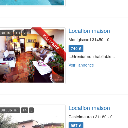
Location maison
80 m²
T3
2
EXCLUSIVITÉ
Montgiscard 31450 - 0
740 €
...Grenier non habitable...
Voir l'annonce
Location maison
88.36 m²
T4
3
Castelmaurou 31180 - 0
957 €