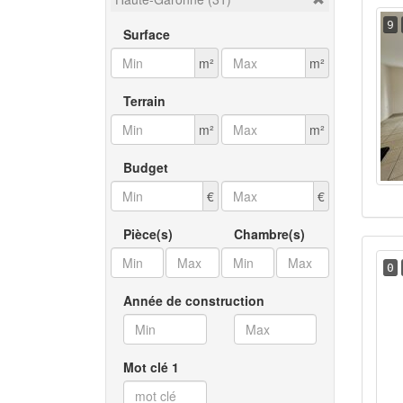
9
Surface
m²
m²
Terrain
m²
m²
Budget
€
€
Pièce(s)
Chambre(s)
0
Année de construction
Mot clé 1