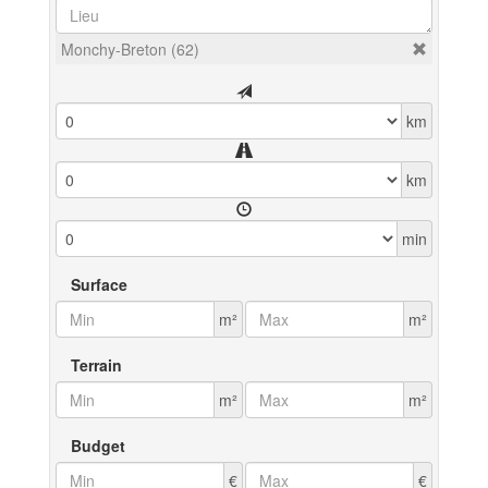
Monchy-Breton (62)
km
km
min
Surface
m²
m²
Terrain
m²
m²
Budget
€
€