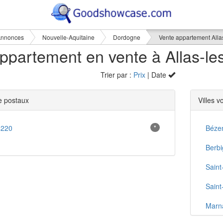
nnonces
Nouvelle-Aquitaine
Dordogne
Vente appartement Alla
Trier par :
Prix
| Date
 postaux
Villes v
4220
*
Béze
Berbi
Saint
Saint
Marn