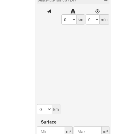
km
min
km
Surface
m²
m²