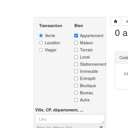
A
Transaction
Bien
Vente
Appartement
Location
Maison
Viager
Terrain
Local
Code
Stationnement
Immeuble
2
Entrepôt
Boutique
Bureau
Autre
Ville, CP, département, ...
Allas-les-Mines (24)