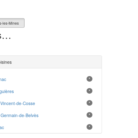
s-les-Mines
0 appartement en vente à Allas-les-Mines (24)
oisines
nac
*
guières
*
-Vincent-de-Cosse
*
-Germain-de-Belvès
*
ac
*