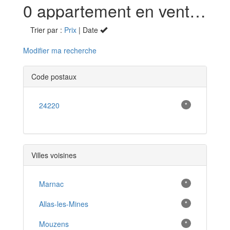
0 appartement en vente à Berbiguières (24)
Trier par :
Prix
| Date
Modifier ma recherche
Code postaux
24220
*
Villes voisines
Marnac
*
Allas-les-Mines
*
Mouzens
*