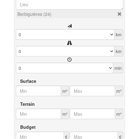
Berbiguières (24)
km
km
min
Surface
m²
m²
Terrain
m²
m²
Budget
€
€